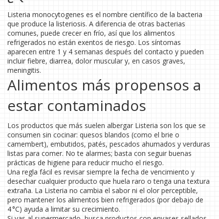
Listeria monocytogenes es el nombre científico de la bacteria
que produce la listeriosis. A diferencia de otras bacterias
comunes, puede crecer en frío, así que los alimentos
refrigerados no están exentos de riesgo. Los síntomas
aparecen entre 1 y 4 semanas después del contacto y pueden
incluir fiebre, diarrea, dolor muscular y, en casos graves,
meningitis.
Alimentos más propensos a
estar contaminados
Los productos que más suelen albergar Listeria son los que se
consumen sin cocinar: quesos blandos (como el brie o
camembert), embutidos, patés, pescados ahumados y verduras
listas para comer. No te alarmes; basta con seguir buenas
prácticas de higiene para reducir mucho el riesgo.
Una regla fácil es revisar siempre la fecha de vencimiento y
desechar cualquier producto que huela raro o tenga una textura
extraña. La Listeria no cambia el sabor ni el olor perceptible,
pero mantener los alimentos bien refrigerados (por debajo de
4 °C) ayuda a limitar su crecimiento.
Si vas al supermercado, busca productos con envases sellados