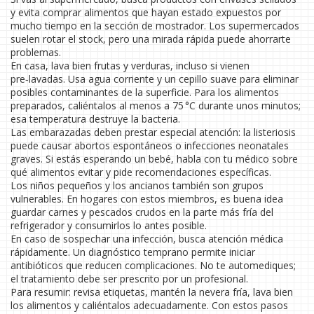
y evita comprar alimentos que hayan estado expuestos por
mucho tiempo en la sección de mostrador. Los supermercados
suelen rotar el stock, pero una mirada rápida puede ahorrarte
problemas.
En casa, lava bien frutas y verduras, incluso si vienen
pre‑lavadas. Usa agua corriente y un cepillo suave para eliminar
posibles contaminantes de la superficie. Para los alimentos
preparados, caliéntalos al menos a 75 °C durante unos minutos;
esa temperatura destruye la bacteria.
Las embarazadas deben prestar especial atención: la listeriosis
puede causar abortos espontáneos o infecciones neonatales
graves. Si estás esperando un bebé, habla con tu médico sobre
qué alimentos evitar y pide recomendaciones específicas.
Los niños pequeños y los ancianos también son grupos
vulnerables. En hogares con estos miembros, es buena idea
guardar carnes y pescados crudos en la parte más fría del
refrigerador y consumirlos lo antes posible.
En caso de sospechar una infección, busca atención médica
rápidamente. Un diagnóstico temprano permite iniciar
antibióticos que reducen complicaciones. No te automediques;
el tratamiento debe ser prescrito por un profesional.
Para resumir: revisa etiquetas, mantén la nevera fría, lava bien
los alimentos y caliéntalos adecuadamente. Con estos pasos