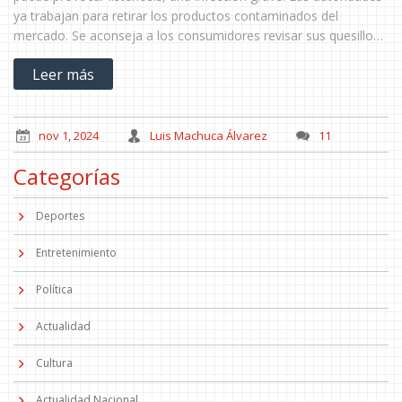
ya trabajan para retirar los productos contaminados del
mercado. Se aconseja a los consumidores revisar sus quesillos
y evitar el consumo de lotes afectados. La manipulación y
Leer más
almacenamiento adecuados son vitales para evitar la
contaminación.
nov 1, 2024
Luis Machuca Álvarez
11
Categorías
Deportes
Entretenimiento
Política
Actualidad
Cultura
Actualidad Nacional