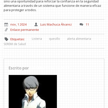
sino una oportunidad para reforzar la confianza en la seguridad
alimentaria a través de un sistema que funcione de manera eficaz
para proteger a todos.
nov, 1 2024
Luis Machuca Álvarez
11
Enlace permanente
Listeria
quesillo
alerta alimentaria
Etiquetas:
SEREMI de Salud
Escrito por
Luis Machuca Álvarez