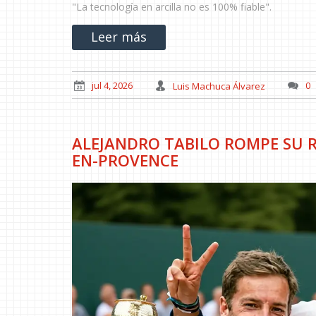
"La tecnología en arcilla no es 100% fiable".
Leer más
jul 4, 2026
Luis Machuca Álvarez
0
ALEJANDRO TABILO ROMPE SU R
EN-PROVENCE