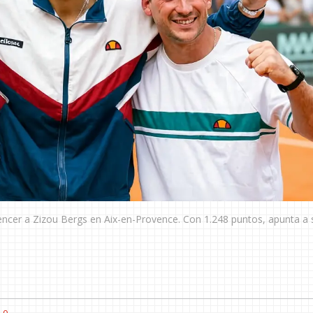
vencer a Zizou Bergs en Aix-en-Provence. Con 1.248 puntos, apunta a 
0