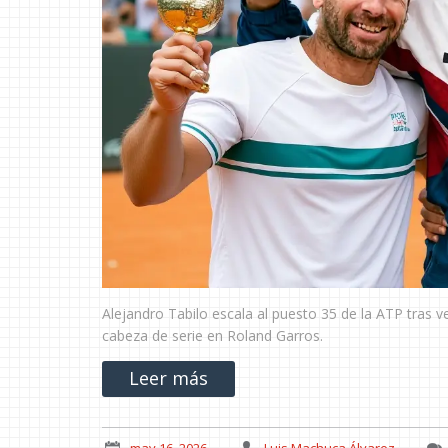
Alejandro Tabilo escala al puesto 35 de la ATP tras 
cabeza de serie en Roland Garros.
Leer más
may 16, 2026
Luis Machuca Álvarez