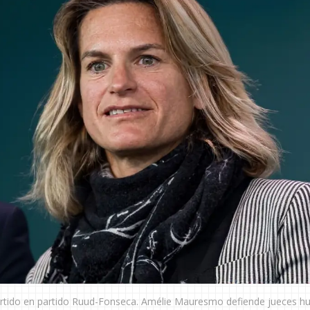
ertido en partido Ruud-Fonseca. Amélie Mauresmo defiende jueces 