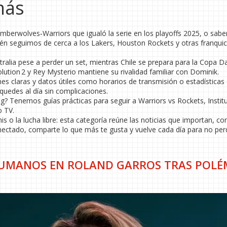
más
mberwolves‑Warriors que igualó la serie en los playoffs 2025, o sab
ién seguimos de cerca a los Lakers, Houston Rockets y otras franquic
ralia pese a perder un set, mientras Chile se prepara para la Copa Da
Evolution 2 y Rey Mysterio mantiene su rivalidad familiar con Dominik.
s claras y datos útiles como horarios de transmisión o estadísticas 
quedes al día sin complicaciones.
g? Tenemos guías prácticas para seguir a Warriors vs Rockets, Instit
o TV.
nis o la lucha libre: esta categoría reúne las noticias que importan, co
nectado, comparte lo que más te gusta y vuelve cada día para no per
HUMANOS EN ROLAND GARROS TRAS POLÉ