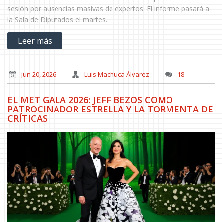
sesión por ausencias masivas de expertos. El informe pasará a
la Sala de Diputados el martes.
Leer más
jun 20, 2026
Luis Machuca Álvarez
18
EL MET GALA 2026: JEFF BEZOS COMO
PATROCINADOR ESTRELLA Y LA TORMENTA DE
CRÍTICAS