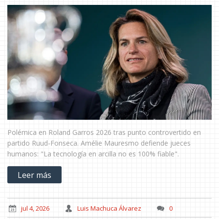
Polémica en Roland Garros 2026 tras punto controvertido en
partido Ruud-Fonseca. Amélie Mauresmo defiende jueces
humanos: "La tecnología en arcilla no es 100% fiable".
Leer más
jul 4, 2026
Luis Machuca Álvarez
0