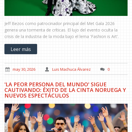
Jeff Bezos como patrocinador principal del Met Gala 2026
genera una tormenta de críticas. El lujo del evento oculta la
crisis de la industria de la moda bajo el lema 'Fashion is Art'.
Leer más
may 30, 2026
Luis Machuca Álvarez
0
'LA PEOR PERSONA DEL MUNDO' SIGUE
CAUTIVANDO: ÉXITO DE LA CINTA NORUEGA Y
NUEVOS ESPECTÁCULOS