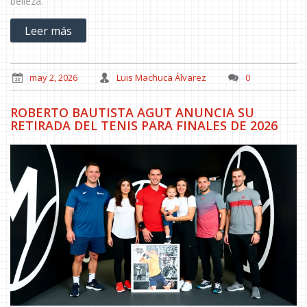
belleza.
Leer más
may 2, 2026
Luis Machuca Álvarez
0
ROBERTO BAUTISTA AGUT ANUNCIA SU
RETIRADA DEL TENIS PARA FINALES DE 2026