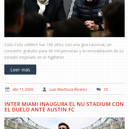
Colo-Colo celebra sus 100 años con una gira nacional, un
concierto gratuito para 40 mil personas y la remodelación de su
estadio inspirado en el Ngillatún.
Leer más
abr 11, 2026
Luis Machuca Álvarez
20
INTER MIAMI INAUGURA EL NU STADIUM CON
EL DUELO ANTE AUSTIN FC