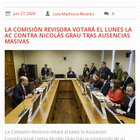
jun 27, 2026
Luis Machuca Álvarez
0
LA COMISIÓN REVISORA VOTARÁ EL LUNES LA
AC CONTRA NICOLÁS GRAU TRAS AUSENCIAS
MASIVAS
La Comisión Revisora votará el lunes la Acusación
Constitucional contra Nicolás Grau tras la suspensión de su