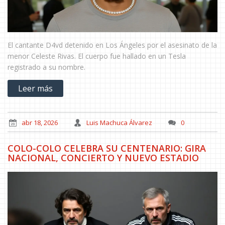
El cantante D4vd detenido en Los Ángeles por el asesinato de la
menor Celeste Rivas. El cuerpo fue hallado en un Tesla
registrado a su nombre.
Leer más
abr 18, 2026
Luis Machuca Álvarez
0
COLO-COLO CELEBRA SU CENTENARIO: GIRA
NACIONAL, CONCIERTO Y NUEVO ESTADIO