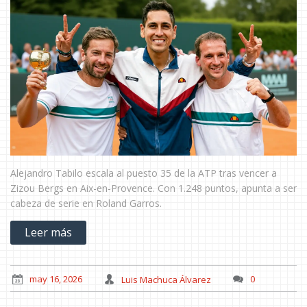
Alejandro Tabilo escala al puesto 35 de la ATP tras vencer a
Zizou Bergs en Aix-en-Provence. Con 1.248 puntos, apunta a ser
cabeza de serie en Roland Garros.
Leer más
may 16, 2026
Luis Machuca Álvarez
0