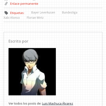
Enlace permanente
Bayer Leverkusen
Bundesliga
Etiquetas:
Xabi Alonso
Florian Wirtz
Escrito por
Luis Machuca Álvarez
Ver todos los posts de:
Luis Machuca Álvarez