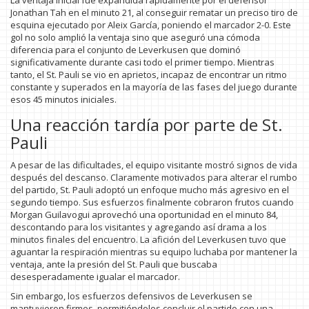
La ventaja inicial fue expandida rápidamente por el defensor
Jonathan Tah en el minuto 21, al conseguir rematar un preciso tiro de
esquina ejecutado por Aleix García, poniendo el marcador 2-0. Este
gol no solo amplió la ventaja sino que aseguró una cómoda
diferencia para el conjunto de Leverkusen que dominó
significativamente durante casi todo el primer tiempo. Mientras
tanto, el St. Pauli se vio en aprietos, incapaz de encontrar un ritmo
constante y superados en la mayoría de las fases del juego durante
esos 45 minutos iniciales.
Una reacción tardía por parte de St.
Pauli
A pesar de las dificultades, el equipo visitante mostró signos de vida
después del descanso. Claramente motivados para alterar el rumbo
del partido, St. Pauli adoptó un enfoque mucho más agresivo en el
segundo tiempo. Sus esfuerzos finalmente cobraron frutos cuando
Morgan Guilavogui aprovechó una oportunidad en el minuto 84,
descontando para los visitantes y agregando así drama a los
minutos finales del encuentro. La afición del Leverkusen tuvo que
aguantar la respiración mientras su equipo luchaba por mantener la
ventaja, ante la presión del St. Pauli que buscaba
desesperadamente igualar el marcador.
Sin embargo, los esfuerzos defensivos de Leverkusen se
mantuvieron firmes, permitiéndoles concluir el partido con una