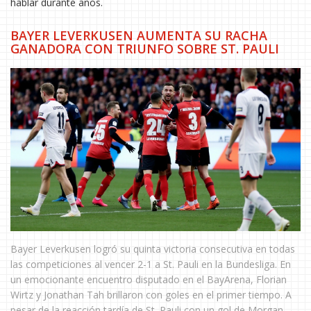
hablar durante años.
BAYER LEVERKUSEN AUMENTA SU RACHA
GANADORA CON TRIUNFO SOBRE ST. PAULI
Bayer Leverkusen logró su quinta victoria consecutiva en todas
las competiciones al vencer 2-1 a St. Pauli en la Bundesliga. En
un emocionante encuentro disputado en el BayArena, Florian
Wirtz y Jonathan Tah brillaron con goles en el primer tiempo. A
pesar de la reacción tardía de St. Pauli con un gol de Morgan