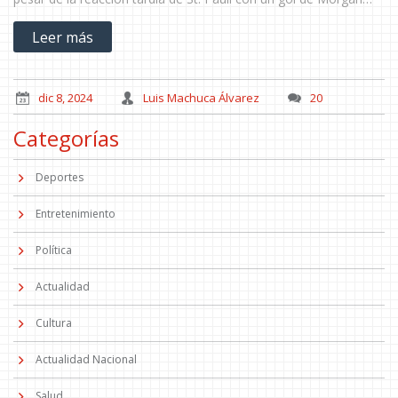
Guilavogui, Leverkusen aseguró su posición en el tercer lugar de
Leer más
la liga bajo la dirección de Xabi Alonso.
dic 8, 2024
Luis Machuca Álvarez
20
Categorías
Deportes
Entretenimiento
Política
Actualidad
Cultura
Actualidad Nacional
Salud