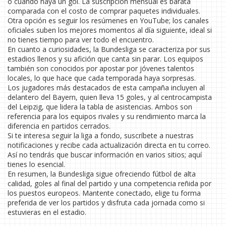
o cuando haya un gol. La suscripción mensual es barata
comparada con el costo de comprar paquetes individuales.
Otra opción es seguir los resúmenes en YouTube; los canales
oficiales suben los mejores momentos al día siguiente, ideal si
no tienes tiempo para ver todo el encuentro.
En cuanto a curiosidades, la Bundesliga se caracteriza por sus
estadios llenos y su afición que canta sin parar. Los equipos
también son conocidos por apostar por jóvenes talentos
locales, lo que hace que cada temporada haya sorpresas.
Los jugadores más destacados de esta campaña incluyen al
delantero del Bayern, quien lleva 15 goles, y al centrocampista
del Leipzig, que lidera la tabla de asistencias. Ambos son
referencia para los equipos rivales y su rendimiento marca la
diferencia en partidos cerrados.
Si te interesa seguir la liga a fondo, suscríbete a nuestras
notificaciones y recibe cada actualización directa en tu correo.
Así no tendrás que buscar información en varios sitios; aquí
tienes lo esencial.
En resumen, la Bundesliga sigue ofreciendo fútbol de alta
calidad, goles al final del partido y una competencia reñida por
los puestos europeos. Mantente conectado, elige tu forma
preferida de ver los partidos y disfruta cada jornada como si
estuvieras en el estadio.