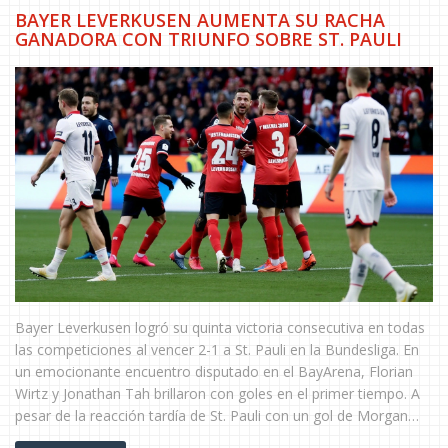
BAYER LEVERKUSEN AUMENTA SU RACHA
GANADORA CON TRIUNFO SOBRE ST. PAULI
Bayer Leverkusen logró su quinta victoria consecutiva en todas
las competiciones al vencer 2-1 a St. Pauli en la Bundesliga. En
un emocionante encuentro disputado en el BayArena, Florian
Wirtz y Jonathan Tah brillaron con goles en el primer tiempo. A
pesar de la reacción tardía de St. Pauli con un gol de Morgan
Guilavogui, Leverkusen aseguró su posición en el tercer lugar de