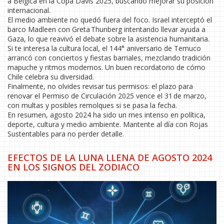
a Bélgica en la Copa Davis 2025, buscando mejorar su posición
internacional.
El medio ambiente no quedó fuera del foco. Israel interceptó el
barco Madleen con Greta Thunberg intentando llevar ayuda a
Gaza, lo que reavivó el debate sobre la asistencia humanitaria.
Si te interesa la cultura local, el 144° aniversario de Temuco
arrancó con conciertos y fiestas barriales, mezclando tradición
mapuche y ritmos modernos. Un buen recordatorio de cómo
Chile celebra su diversidad.
Finalmente, no olvides revisar tus permisos: el plazo para
renovar el Permiso de Circulación 2025 vence el 31 de marzo,
con multas y posibles remolques si se pasa la fecha.
En resumen, agosto 2024 ha sido un mes intenso en política,
deporte, cultura y medio ambiente. Mantente al día con Rojas
Sustentables para no perder detalle.
EFECTOS DE LA LUNA LLENA DE AGOSTO 2024
EN LOS SIGNOS DEL ZODIACO