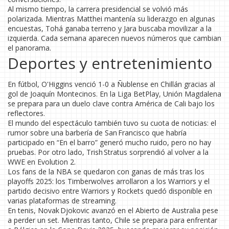
Al mismo tiempo, la carrera presidencial se volvió más
polarizada. Mientras Matthei mantenía su liderazgo en algunas
encuestas, Tohá ganaba terreno y Jara buscaba movilizar a la
izquierda. Cada semana aparecen nuevos números que cambian
el panorama.
Deportes y entretenimiento
En fútbol, O'Higgins venció 1-0 a Ñublense en Chillán gracias al
gol de Joaquín Montecinos. En la Liga BetPlay, Unión Magdalena
se prepara para un duelo clave contra América de Cali bajo los
reflectores.
El mundo del espectáculo también tuvo su cuota de noticias: el
rumor sobre una barbería de San Francisco que habría
participado en “En el barro” generó mucho ruido, pero no hay
pruebas. Por otro lado, Trish Stratus sorprendió al volver a la
WWE en Evolution 2.
Los fans de la NBA se quedaron con ganas de más tras los
playoffs 2025: los Timberwolves arrollaron a los Warriors y el
partido decisivo entre Warriors y Rockets quedó disponible en
varias plataformas de streaming.
En tenis, Novak Djokovic avanzó en el Abierto de Australia pese
a perder un set. Mientras tanto, Chile se prepara para enfrentar