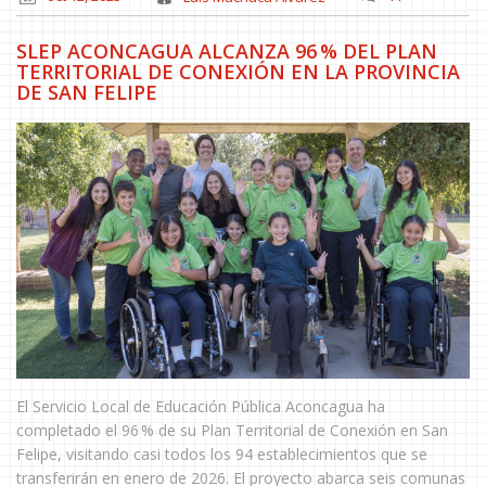
SLEP ACONCAGUA ALCANZA 96 % DEL PLAN
TERRITORIAL DE CONEXIÓN EN LA PROVINCIA
DE SAN FELIPE
El Servicio Local de Educación Pública Aconcagua ha
completado el 96 % de su Plan Territorial de Conexión en San
Felipe, visitando casi todos los 94 establecimientos que se
transferirán en enero de 2026. El proyecto abarca seis comunas