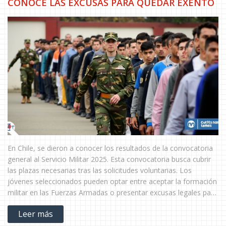
CONOCE LAS EXCUSAS PARA QUEDAR EXENTO
En Chile, se dieron a conocer los resultados de la convocatoria
general al Servicio Militar 2025. Esta convocatoria busca cubrir
las plazas necesarias tras las solicitudes voluntarias. Los
jóvenes seleccionados pueden optar entre aceptar la formación
militar en las Fuerzas Armadas o presentar excusas legales para
eximirse. La lista definitiva se publicará en febrero de 2025,
Leer más
excluyendo a quienes presenten justificaciones válidas. Las
excusas pueden enviarse en línea o en los cantones de