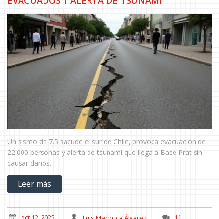
EVACUADOS Y ALERTA DE TSUNAMI
Un sismo de 7.5 sacude el sur de Chile, provoca evacuación de
22.000 personas y alerta de tsunami que llega a Base Prat sin
causar daños.
Leer más
oct 12, 2025
Luis Machuca Álvarez
11