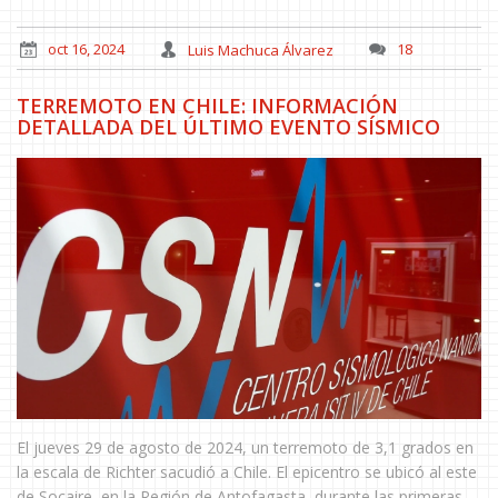
reclutamiento hasta el 15 de noviembre de 2024.
oct 16, 2024
Luis Machuca Álvarez
18
TERREMOTO EN CHILE: INFORMACIÓN
DETALLADA DEL ÚLTIMO EVENTO SÍSMICO
El jueves 29 de agosto de 2024, un terremoto de 3,1 grados en
la escala de Richter sacudió a Chile. El epicentro se ubicó al este
de Socaire, en la Región de Antofagasta, durante las primeras