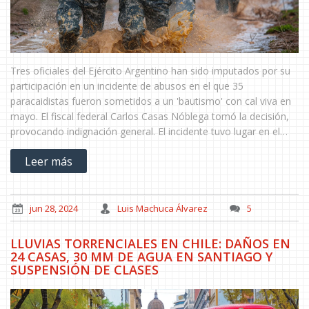
Tres oficiales del Ejército Argentino han sido imputados por su
participación en un incidente de abusos en el que 35
paracaidistas fueron sometidos a un 'bautismo' con cal viva en
mayo. El fiscal federal Carlos Casas Nóblega tomó la decisión,
provocando indignación general. El incidente tuvo lugar en el
Regimiento de Paracaidistas 14 en Córdoba y fue capturado en
Leer más
video.
jun 28, 2024
Luis Machuca Álvarez
5
LLUVIAS TORRENCIALES EN CHILE: DAÑOS EN
24 CASAS, 30 MM DE AGUA EN SANTIAGO Y
SUSPENSIÓN DE CLASES