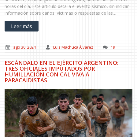
horas del día. Este artículo detalla el evento sísmico, sin indicar
información sobre daños, víctimas o respuestas de las
autoridades.
Leer más
ago 30, 2024
Luis Machuca Álvarez
19
ESCÁNDALO EN EL EJÉRCITO ARGENTINO:
TRES OFICIALES IMPUTADOS POR
HUMILLACIÓN CON CAL VIVA A
PARACAIDISTAS