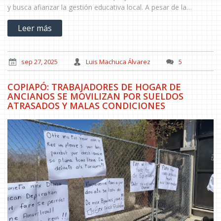
y busca afianzar la gestión educativa local. A pesar de la
suspensión de su directora, el proceso avanza sin mayores
Leer más
interrupciones, prometiendo una mejor gobernanza para
estudiantes y docentes.
sep 27, 2025
Luis Machuca Álvarez
5
COPIAPÓ: TRABAJADORES DE HOGAR DE
ANCIANOS SE MOVILIZAN POR SUELDOS
ATRASADOS Y MALAS CONDICIONES