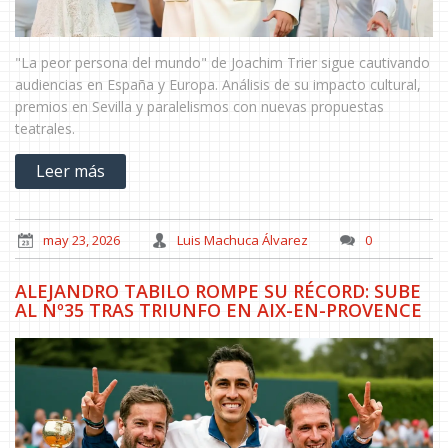
"La peor persona del mundo" de Joachim Trier sigue cautivando
audiencias en España y Europa. Análisis de su impacto cultural,
premios en Sevilla y paralelismos con nuevas propuestas
teatrales.
Leer más
may 23, 2026
Luis Machuca Álvarez
0
ALEJANDRO TABILO ROMPE SU RÉCORD: SUBE
AL Nº35 TRAS TRIUNFO EN AIX-EN-PROVENCE