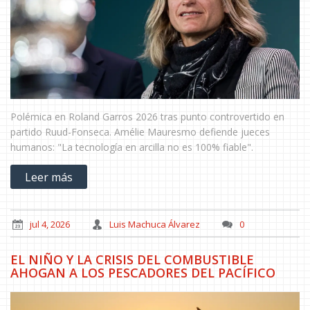
Polémica en Roland Garros 2026 tras punto controvertido en
partido Ruud-Fonseca. Amélie Mauresmo defiende jueces
humanos: "La tecnología en arcilla no es 100% fiable".
Leer más
jul 4, 2026
Luis Machuca Álvarez
0
EL NIÑO Y LA CRISIS DEL COMBUSTIBLE
AHOGAN A LOS PESCADORES DEL PACÍFICO