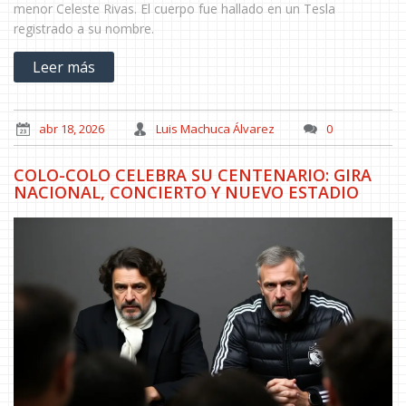
menor Celeste Rivas. El cuerpo fue hallado en un Tesla
registrado a su nombre.
Leer más
abr 18, 2026
Luis Machuca Álvarez
0
COLO-COLO CELEBRA SU CENTENARIO: GIRA
NACIONAL, CONCIERTO Y NUEVO ESTADIO