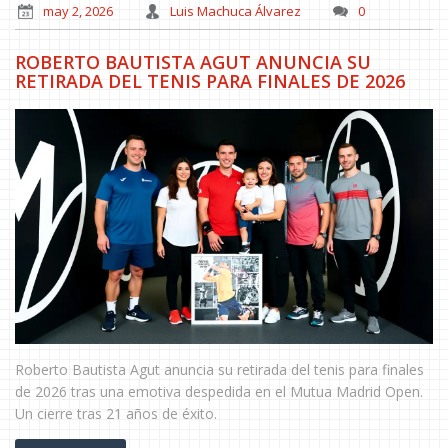
may 2, 2026
Luis Machuca Álvarez
0
ROBERTO BAUTISTA AGUT ANUNCIA SU
RETIRADA DEL TENIS PARA FINALES DE 2026
Roberto Bautista Agut anuncia su retirada del tenis para finales
de 2026 tras una emotiva despedida en el Mutua Madrid Open.
Un cierre tras 21 años de éxito.