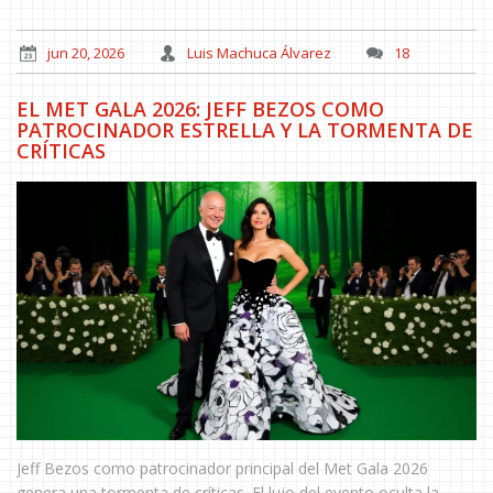
jun 20, 2026
Luis Machuca Álvarez
18
EL MET GALA 2026: JEFF BEZOS COMO
PATROCINADOR ESTRELLA Y LA TORMENTA DE
CRÍTICAS
Jeff Bezos como patrocinador principal del Met Gala 2026
genera una tormenta de críticas. El lujo del evento oculta la