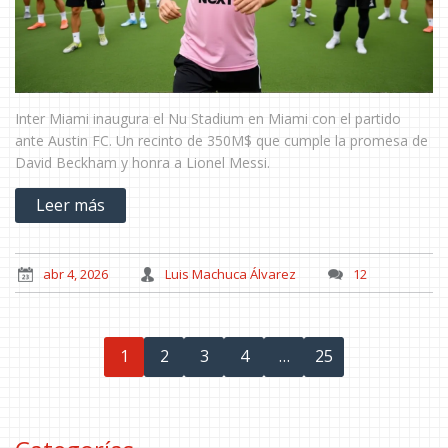
Inter Miami inaugura el Nu Stadium en Miami con el partido
ante Austin FC. Un recinto de 350M$ que cumple la promesa de
David Beckham y honra a Lionel Messi.
Leer más
abr 4, 2026
Luis Machuca Álvarez
12
1
2
3
4
…
25