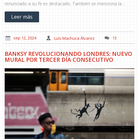
renunciado a su fe es destacado. También se menciona la
tradición de nombrar a los niños tras santos en su día festivo.
Leer más
sep 12, 2024
Luis Machuca Álvarez
13
BANKSY REVOLUCIONANDO LONDRES: NUEVO
MURAL POR TERCER DÍA CONSECUTIVO