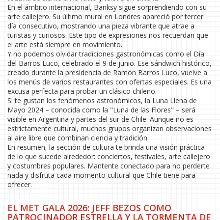
En el ámbito internacional, Banksy sigue sorprendiendo con su
arte callejero. Su último mural en Londres apareció por tercer
día consecutivo, mostrando una pieza vibrante que atrae a
turistas y curiosos. Este tipo de expresiones nos recuerdan que
el arte está siempre en movimiento.
Y no podemos olvidar tradiciones gastronómicas como el Día
del Barros Luco, celebrado el 9 de junio. Ese sándwich histórico,
creado durante la presidencia de Ramón Barros Luco, vuelve a
los menús de varios restaurantes con ofertas especiales. Es una
excusa perfecta para probar un clásico chileno.
Si te gustan los fenómenos astronómicos, la Luna Llena de
Mayo 2024 – conocida como la "Luna de las Flores" – será
visible en Argentina y partes del sur de Chile. Aunque no es
estrictamente cultural, muchos grupos organizan observaciones
al aire libre que combinan ciencia y tradición.
En resumen, la sección de cultura te brinda una visión práctica
de lo que sucede alrededor: conciertos, festivales, arte callejero
y costumbres populares. Mantente conectado para no perderte
nada y disfruta cada momento cultural que Chile tiene para
ofrecer.
EL MET GALA 2026: JEFF BEZOS COMO
PATROCINADOR ESTRELLA Y LA TORMENTA DE