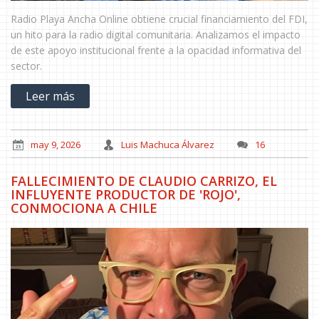
Radio Playa Ancha Online obtiene crucial financiamiento del FDI,
un hito para la radio digital comunitaria. Analizamos el impacto
de este apoyo institucional frente a la opacidad informativa del
sector.
Leer más
may 9, 2026
Luis Machuca Álvarez
16
FALLECIMIENTO DE CLAUDIO CARRIZO, EL
INFLUYENTE PRODUCTOR DE 'ROJO',
CONMOCIONA A CHILE