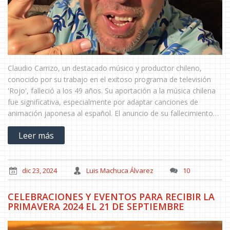
Claudio Carrizo, un destacado músico y productor chileno,
conocido por su trabajo en el exitoso programa de televisión
'Rojo', falleció a los 49 años. Su aportación a la música chilena
fue significativa, especialmente por adaptar canciones de
animación japonesa al español. El anuncio de su fallecimiento
fue realizado por su exesposa, Connie Achurra, en un emotivo
Leer más
mensaje en redes sociales. Su legado musical deja una marca
imborrable en la cultura pop local.
dic 23, 2024
Luis Machuca Álvarez
10
CELEBRACIONES Y EVENTOS PARA RECIBIR LA
PRIMAVERA 2024 EL 21 DE SEPTIEMBRE