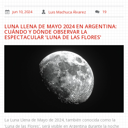
jun 10, 2024
Luis Machuca Álvarez
19
LUNA LLENA DE MAYO 2024 EN ARGENTINA:
CUÁNDO Y DÓNDE OBSERVAR LA
ESPECTACULAR 'LUNA DE LAS FLORES'
La Luna Llena de Mayo de 2024, también conocida como la
'Luna de las Flores', será visible en Argentina durante la noche