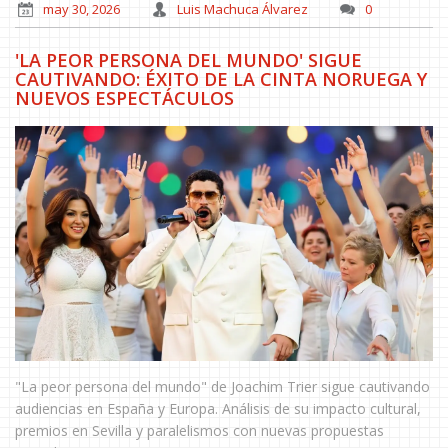
may 30, 2026
Luis Machuca Álvarez
0
'LA PEOR PERSONA DEL MUNDO' SIGUE
CAUTIVANDO: ÉXITO DE LA CINTA NORUEGA Y
NUEVOS ESPECTÁCULOS
"La peor persona del mundo" de Joachim Trier sigue cautivando
audiencias en España y Europa. Análisis de su impacto cultural,
premios en Sevilla y paralelismos con nuevas propuestas