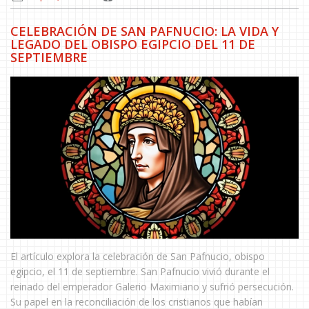
CELEBRACIÓN DE SAN PAFNUCIO: LA VIDA Y
LEGADO DEL OBISPO EGIPCIO DEL 11 DE
SEPTIEMBRE
El artículo explora la celebración de San Pafnucio, obispo
egipcio, el 11 de septiembre. San Pafnucio vivió durante el
reinado del emperador Galerio Maximiano y sufrió persecución.
Su papel en la reconciliación de los cristianos que habían