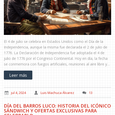
El 4 de julio se celebra en Estados Unidos como el Día de la
Independencia, aunque la misma fue declarada el 2 de julio de
1776. La Declaración de Independencia fue adoptada el 4 de
julio de 1776 por el Congreso Continental. Hoy en día, la fecha
se conmemora con fuegos artificiales, reuniones al aire libre y
música patriótica.
Leer más
jul 4, 2024
Luis Machuca Álvarez
13
DÍA DEL BARROS LUCO: HISTORIA DEL ICÓNICO
SÁNDWICH Y OFERTAS EXCLUSIVAS PARA