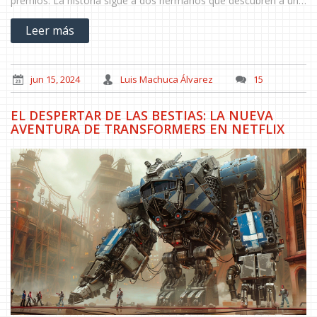
premios. La historia sigue a dos hermanos que descubren a un
hombre poseído por un demonio en un pueblo rural remoto,
Leer más
desatando el caos y la destrucción.
jun 15, 2024
Luis Machuca Álvarez
15
EL DESPERTAR DE LAS BESTIAS: LA NUEVA
AVENTURA DE TRANSFORMERS EN NETFLIX