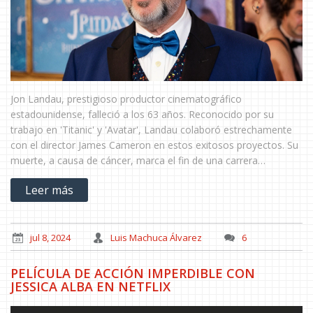
Jon Landau, prestigioso productor cinematográfico
estadounidense, falleció a los 63 años. Reconocido por su
trabajo en 'Titanic' y 'Avatar', Landau colaboró estrechamente
con el director James Cameron en estos exitosos proyectos. Su
muerte, a causa de cáncer, marca el fin de una carrera
memorable que dejó una huella imborrable en el séptimo arte.
Leer más
jul 8, 2024
Luis Machuca Álvarez
6
PELÍCULA DE ACCIÓN IMPERDIBLE CON
JESSICA ALBA EN NETFLIX