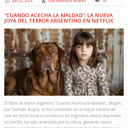
jun 22, 2024
Luis Machuca Álvarez
16
“CUANDO ACECHA LA MALDAD”: LA NUEVA
JOYA DEL TERROR ARGENTINO EN NETFLIX
El filme de terror argentino “Cuando Acecha la Maldad”, dirigido
por Demián Rugna, se ha convertido en el mejor estreno de
cine de terror local en la historia de Argentina. Ahora disponible
en Netflix, ha sido aclamado por la crítica, ganando varios