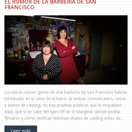
EL RUMOR DE LA BARBERÍA DE SAN
FRANCISCO
Circula un rumor: gente de una barbería de San Francisco habría
terminado en la serie En el barro. Al revisar comunicados, notas
y avisos de casting, no hay pruebas públicas que lo respalden.
Aquí, qué sí se sabe del spin-off de El Marginal, dónde podría
filmarse y cómo verificar historias virales de casting antes de
compartirlas.
Leer más