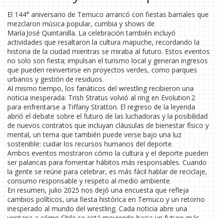
El 144° aniversario de Temuco arrancó con fiestas barriales que
mezclaron música popular, cumbia y shows de
María José Quintanilla. La celebración también incluyó
actividades que resaltaron la cultura mapuche, recordando la
historia de la ciudad mientras se miraba al futuro. Estos eventos
no solo son fiesta; impulsan el turismo local y generan ingresos
que pueden reinvertirse en proyectos verdes, como parques
urbanos y gestión de residuos.
Al mismo tiempo, los fanáticos del wrestling recibieron una
noticia inesperada: Trish Stratus volvió al ring en Evolution 2
para enfrentarse a Tiffany Stratton. El regreso de la leyenda
abrió el debate sobre el futuro de las luchadoras y la posibilidad
de nuevos contratos que incluyan cláusulas de bienestar físico y
mental, un tema que también puede verse bajo una luz
sostenible: cuidar los recursos humanos del deporte.
Ambos eventos mostraron cómo la cultura y el deporte pueden
ser palancas para fomentar hábitos más responsables. Cuando
la gente se reúne para celebrar, es más fácil hablar de reciclaje,
consumo responsable y respeto al medio ambiente.
En resumen, julio 2025 nos dejó una encuesta que refleja
cambios políticos, una fiesta histórica en Temuco y un retorno
inesperado al mundo del wrestling. Cada noticia abre una
ventana a cómo Chile se está moviendo hacia un futuro más