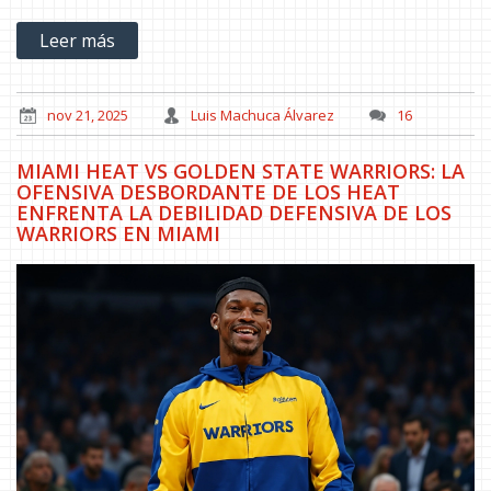
Leer más
nov 21, 2025
Luis Machuca Álvarez
16
MIAMI HEAT VS GOLDEN STATE WARRIORS: LA
OFENSIVA DESBORDANTE DE LOS HEAT
ENFRENTA LA DEBILIDAD DEFENSIVA DE LOS
WARRIORS EN MIAMI