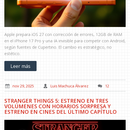
Apple prepara iOS 27 con corrección de errores, 12GB de RAM
en el iPhone 17 Pro y una IA invisible para competir con Android,
según fuentes de Cupertino. El cambio es estratégico, no
estético.
Leer más
nov 29, 2025
Luis Machuca Álvarez
12
STRANGER THINGS 5: ESTRENO EN TRES
VOLÚMENES CON HORARIOS SORPRESA Y
ESTRENO EN CINES DEL ÚLTIMO CAPÍTULO