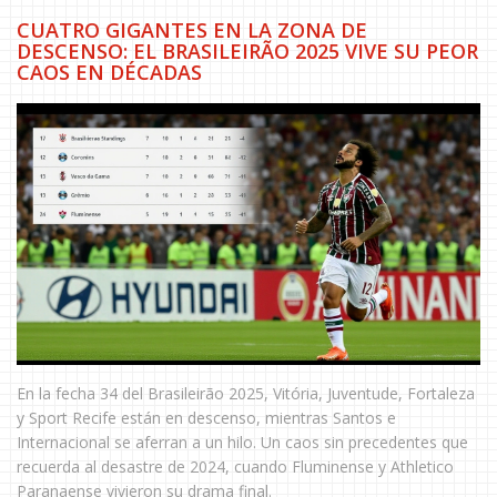
CUATRO GIGANTES EN LA ZONA DE
DESCENSO: EL BRASILEIRÃO 2025 VIVE SU PEOR
CAOS EN DÉCADAS
En la fecha 34 del Brasileirão 2025, Vitória, Juventude, Fortaleza
y Sport Recife están en descenso, mientras Santos e
Internacional se aferran a un hilo. Un caos sin precedentes que
recuerda al desastre de 2024, cuando Fluminense y Athletico
Paranaense vivieron su drama final.