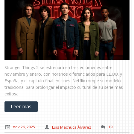
Stranger Things 5 se estrenará en tres volúmenes entre
noviembre y enero, con horarios diferenciados para EE.UU. y
España, y el capítulo final en cines. Netflix rompe su modelo
tradicional para prolongar el impacto cultural de su serie más
exitosa.
Leer más
nov 26, 2025
Luis Machuca Álvarez
19