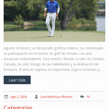
Agustín Errázuriz, un destacado golfista chileno, ha comenzado
su participación en el torneo de golf de Ontario con una
actuación sobresaliente. Este evento, llevado a cabo en Ontario,
Canadá, ha sido testigo de las habilidades y la dedicación de
Errázuriz. El artículo explora su trayectoria, logros recientes y
preparación previa al torneo. Hay un optimismo palpable sobre
Leer más
su potencial éxito en el torneo y su impacto en el golf chileno.
ago 2, 2024
Luis Machuca Álvarez
16
Categorías