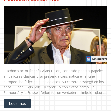
El icónico actor francés Alain Delon, conocido por sus papeles
en películas clásicas y su presencia carismática en el cine
europeo, ha fallecido a los 88 años. Su carrera despegó en los
años 60 con 'Plein Soleil' y continuó con éxitos como 'Le
Samouraï' y 'L'Eclisse'. Delon fue un verdadero símbolo cultural
de las décadas de 1960 y 1970.
Leer más