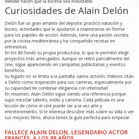
Melville hacen que la escena sea inolvidable.
Curiosidades de Alain Delón
Delón fue un gran amante del deporte; practicó natación y
buceo, actividades que le ayudaron a mantenerse en forma
para los papeles de acción. Además, tiene una pasión secreta
por la cocina mediterránea y ha compartido recetas en
entrevistas.
En los 80 fundó su propia productora, lo que le permitió elegir
proyectos más arriesgados. Aunque se retiró parcialmente del
cine, sigue apareciendo en campañas publicitarias y eventos
benéficos.
Su legado no se limita a la pantalla: varios actores chilenos citan
a Delón como inspiración para sus carreras, especialmente por
su capacidad de combinar elegancia con intensidad.
En resumen, Alain Delón sigue siendo una referencia porque
supo mezclar talento, estilo y carisma. Cada película es una
lección de cómo el cine puede ser a la vez arte y
entretenimiento. Si te interesa descubrir más sobre su vida o ver
sus mejores films, ahora tienes la guía perfecta para empezar.
FALLECE ALAIN DELON, LEGENDARIO ACTOR
FRANCÉS, A LOS 88 AÑOS