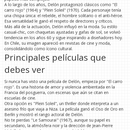
A lo largo de los años, Delón protagonizó clásicos como "El
carro rojo" (1964) y "Plein Soleil" (1970). Cada personaje tenía
una chispa única: el rebelde, el hombre solitario o el anti‑héroe.
Esa versatilidad le ganó el respeto de directores y críticos.
Más allá de la actuación, Delón influyó en la moda. Su estilo
casual‑chic, con chaquetas ajustadas y gafas de sol, se volvió
tendencia en los años 60 y sigue inspirando a diseñadores hoy.
En Chile, su imagen apareció en revistas de cine y moda,
consolidándolo como ícono cultural.
Principales películas que
debes ver
Si nunca has visto una película de Delón, empieza por "El carro
rojo". Es una historia de amor y violencia ambientada en la
Francia del posguerra, con escenas que aún se citan en
escuelas de cine.
Otra opción es "Plein Soleil", un thriller donde interpreta a un
asesino frío que viaja a Niza. La película ganó el Oso de Oro en
Berlín y mostró el rango actoral de Delón.
No te pierdas "Le Samouraï" (1967), aunque su papel es
secundario, la atmósfera noir y la dirección de Jean‑Pierre