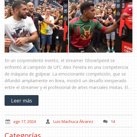
En un sorprendente evento, el streamer IShowSpeed se
enfrentó al campeón de UFC Alex Pereira en una competencia
de máquina de golpear. La emocionante competición, que se
difundió ampliamente en línea, mostró un desafío inesperado
entre el streamer y el profesional de artes marciales mixtas. El
resultado fue sorprendentemente reñido, cautivando a
Leer más
numerosos espectadores.
ago 17, 2024
Luis Machuca Álvarez
14
Categorías