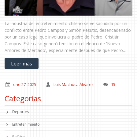
La industria del entretenimiento chileno se ve sacudida por un
conflicto entre Pedro Campos y Simón Pesutic, desencadenado
por un caso legal que involucra al padre de Pedro, Cristián
Campos. Este caso generó tensión en el elenco de 'Nuevo
Amores de Mercado', especialmente después de que Pedro
amenazara la carrera de Simón si su madre decidía testificar a
Leer más
favor de su padre. A pesar de ello, María Verónica Neumann
decidió testificar, mientras que las expectativas sobre el
desarrollo del caso crecen.
ene 27, 2025
Luis Machuca Álvarez
15
Categorías
Deportes
Entretenimiento
Política