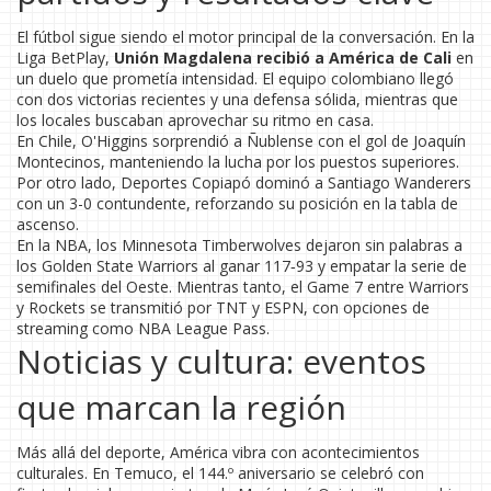
El fútbol sigue siendo el motor principal de la conversación. En la
Liga BetPlay,
Unión Magdalena recibió a América de Cali
en
un duelo que prometía intensidad. El equipo colombiano llegó
con dos victorias recientes y una defensa sólida, mientras que
los locales buscaban aprovechar su ritmo en casa.
En Chile, O'Higgins sorprendió a Ñublense con el gol de Joaquín
Montecinos, manteniendo la lucha por los puestos superiores.
Por otro lado, Deportes Copiapó dominó a Santiago Wanderers
con un 3-0 contundente, reforzando su posición en la tabla de
ascenso.
En la NBA, los Minnesota Timberwolves dejaron sin palabras a
los Golden State Warriors al ganar 117‑93 y empatar la serie de
semifinales del Oeste. Mientras tanto, el Game 7 entre Warriors
y Rockets se transmitió por TNT y ESPN, con opciones de
streaming como NBA League Pass.
Noticias y cultura: eventos
que marcan la región
Más allá del deporte, América vibra con acontecimientos
culturales. En Temuco, el 144.º aniversario se celebró con