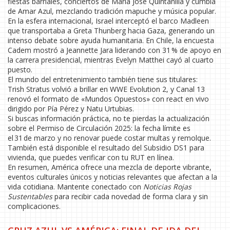
fiestas barriales, conciertos de María José Quintanilla y cumbia
de Amar Azul, mezclando tradición mapuche y música popular.
En la esfera internacional, Israel interceptó el barco Madleen
que transportaba a Greta Thunberg hacia Gaza, generando un
intenso debate sobre ayuda humanitaria. En Chile, la encuesta
Cadem mostró a Jeannette Jara liderando con 31 % de apoyo en
la carrera presidencial, mientras Evelyn Matthei cayó al cuarto
puesto.
El mundo del entretenimiento también tiene sus titulares:
Trish Stratus volvió a brillar en WWE Evolution 2, y Canal 13
renovó el formato de «Mundos Opuestos» con react en vivo
dirigido por Pía Pérez y Natu Urtubias.
Si buscas información práctica, no te pierdas la actualización
sobre el Permiso de Circulación 2025: la fecha límite es
el 31 de marzo y no renovar puede costar multas y remolque.
También está disponible el resultado del Subsidio DS1 para
vivienda, que puedes verificar con tu RUT en línea.
En resumen, América ofrece una mezcla de deporte vibrante,
eventos culturales únicos y noticias relevantes que afectan a la
vida cotidiana. Mantente conectado con
Noticias Rojas
Sustentables
para recibir cada novedad de forma clara y sin
complicaciones.