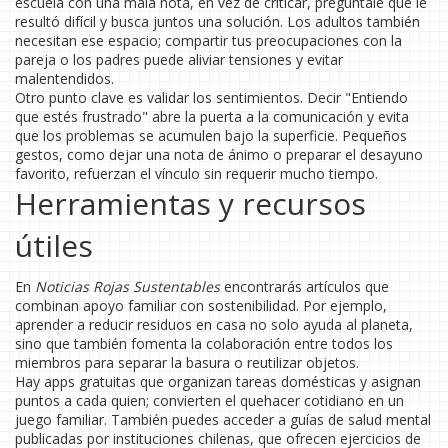
escuela con una mala nota, en vez de criticar, pregúntale qué le
resultó difícil y busca juntos una solución. Los adultos también
necesitan ese espacio; compartir tus preocupaciones con la
pareja o los padres puede aliviar tensiones y evitar
malentendidos.
Otro punto clave es validar los sentimientos. Decir "Entiendo
que estés frustrado" abre la puerta a la comunicación y evita
que los problemas se acumulen bajo la superficie. Pequeños
gestos, como dejar una nota de ánimo o preparar el desayuno
favorito, refuerzan el vínculo sin requerir mucho tiempo.
Herramientas y recursos
útiles
En
Noticias Rojas Sustentables
encontrarás artículos que
combinan apoyo familiar con sostenibilidad. Por ejemplo,
aprender a reducir residuos en casa no solo ayuda al planeta,
sino que también fomenta la colaboración entre todos los
miembros para separar la basura o reutilizar objetos.
Hay apps gratuitas que organizan tareas domésticas y asignan
puntos a cada quien; convierten el quehacer cotidiano en un
juego familiar. También puedes acceder a guías de salud mental
publicadas por instituciones chilenas, que ofrecen ejercicios de