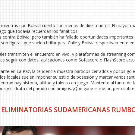
s
s, mientras que Bolivia cuenta con menos de diez triunfos. El mayor 
ego que todavía recuerdan los fanáticos.
s contra Bolivia, pero también ha fallado oportunidades importantes
on figuras que suelen brillar para Chile y Bolivia respectivamente en
cales transmiten el encuentro en vivo, y plataformas de streaming co
ieres seguir con datos, aplicaciones como Sofascore o FlashScore actu
ante en La Paz, la tendencia muestra partidos cerrados y pocos gole
, los locales suelen imponer su estilo de posesión y marcar varios tant
ntran hay historia, altitud y talento en juego. Mantente al tanto de l
pos y disfruta del partido con amigos. ¡Que gane el mejor, pero sobr
 ELIMINATORIAS SUDAMERICANAS RUMBO