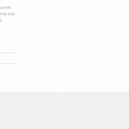
Lionel
ora seis
a