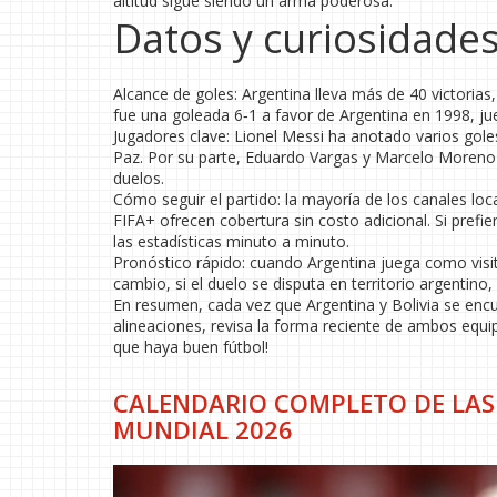
altitud sigue siendo un arma poderosa.
Datos y curiosidade
Alcance de goles: Argentina lleva más de 40 victoria
fue una goleada 6‑1 a favor de Argentina en 1998, ju
Jugadores clave: Lionel Messi ha anotado varios gole
Paz. Por su parte, Eduardo Vargas y Marcelo Moreno s
duelos.
Cómo seguir el partido: la mayoría de los canales lo
FIFA+ ofrecen cobertura sin costo adicional. Si pref
las estadísticas minuto a minuto.
Pronóstico rápido: cuando Argentina juega como visit
cambio, si el duelo se disputa en territorio argentino
En resumen, cada vez que Argentina y Bolivia se encue
alineaciones, revisa la forma reciente de ambos equi
que haya buen fútbol!
CALENDARIO COMPLETO DE LAS
MUNDIAL 2026