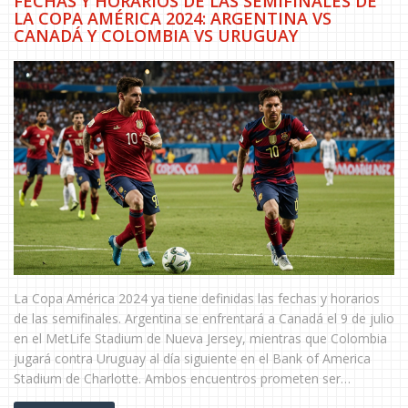
FECHAS Y HORARIOS DE LAS SEMIFINALES DE
LA COPA AMÉRICA 2024: ARGENTINA VS
CANADÁ Y COLOMBIA VS URUGUAY
La Copa América 2024 ya tiene definidas las fechas y horarios
de las semifinales. Argentina se enfrentará a Canadá el 9 de julio
en el MetLife Stadium de Nueva Jersey, mientras que Colombia
jugará contra Uruguay al día siguiente en el Bank of America
Stadium de Charlotte. Ambos encuentros prometen ser
espectaculares.