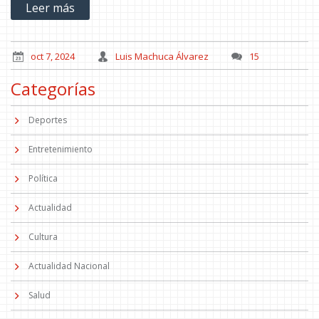
Leer más
la moral perdida tras las caídas frente a Belgrano y River Plate.
oct 7, 2024
Luis Machuca Álvarez
15
Categorías
Deportes
Entretenimiento
Política
Actualidad
Cultura
Actualidad Nacional
Salud