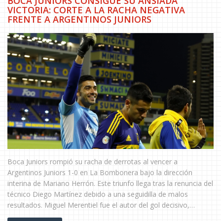
BOCA JUNIORS CONSIGUE SU ANSIADA
VICTORIA: CORTE A LA RACHA NEGATIVA
FRENTE A ARGENTINOS JUNIORS
Boca Juniors rompió su racha de derrotas al vencer a
Argentinos Juniors 1-0 en La Bombonera bajo la dirección
interina de Mariano Herrón. Este triunfo llega tras la renuncia del
técnico Diego Martínez debido a una seguidilla de malos
resultados. Miguel Merentiel fue el autor del gol decisivo,
permitiendo al equipo acortar la distancia en la liga y recuperar