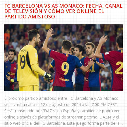
FC BARCELONA VS AS MONACO: FECHA, CANAL
DE TELEVISIÓN Y CÓMO VER ONLINE EL
PARTIDO AMISTOSO
El próximo partido amistoso entre FC Barcelona y AS Monaco
se llevará a cabo el 12 de agosto de 2024 a las 7:00 PM CEST.
Será transmitido por 'DAZN' en España y también se podrá ver
online a través de plataformas de streaming como 'DAZN' y el
sitio web oficial del FC Barcelona. Este juego forma parte de la