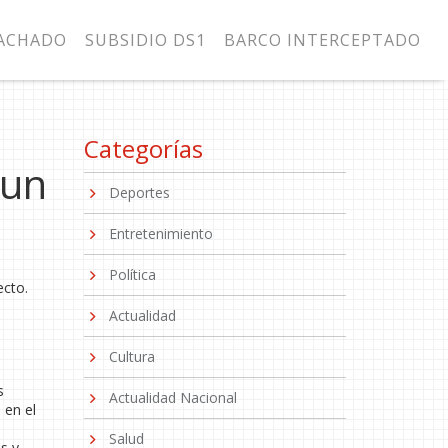
MACHADO
SUBSIDIO DS1
BARCO INTERCEPTADO
Categorías
 un
Deportes
Entretenimiento
Política
ecto.
Actualidad
Cultura
s
Actualidad Nacional
 en el
Salud
s y