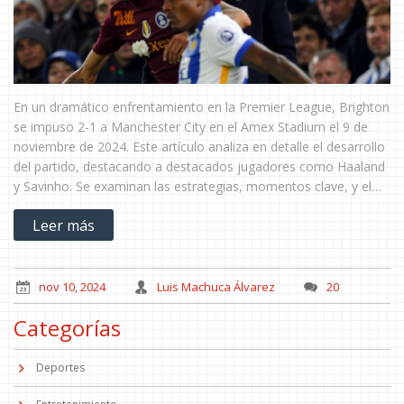
En un dramático enfrentamiento en la Premier League, Brighton
se impuso 2-1 a Manchester City en el Amex Stadium el 9 de
noviembre de 2024. Este artículo analiza en detalle el desarrollo
del partido, destacando a destacados jugadores como Haaland
y Savinho. Se examinan las estrategias, momentos clave, y el
impacto del resultado en la clasificación, donde Manchester City
Leer más
buscaba romper una racha de derrotas.
nov 10, 2024
Luis Machuca Álvarez
20
Categorías
Deportes