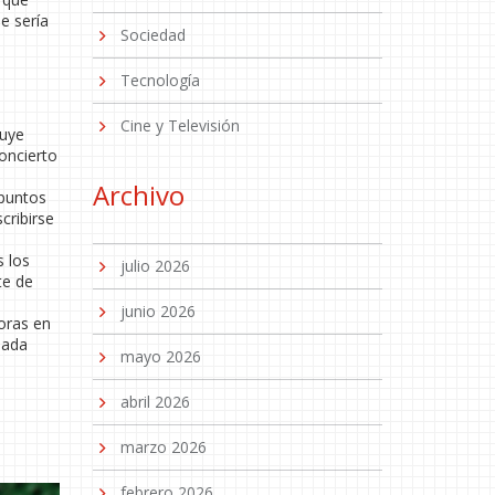
e sería
Sociedad
Tecnología
Cine y Televisión
luye
concierto
Archivo
 puntos
cribirse
s los
julio 2026
te de
junio 2026
oras en
nada
mayo 2026
abril 2026
marzo 2026
febrero 2026