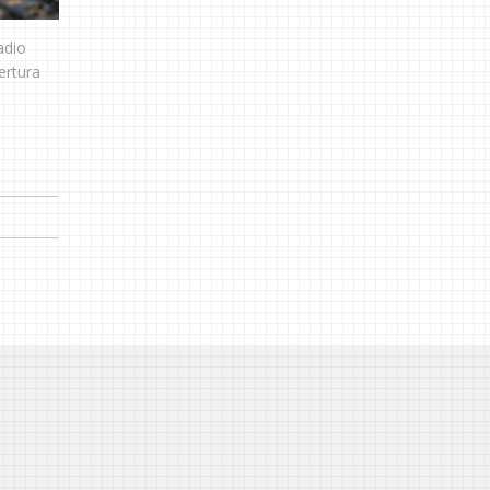
adio
ertura