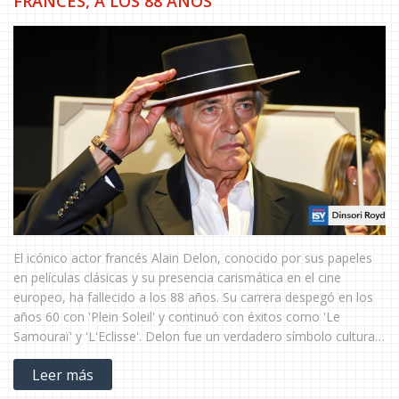
FRANCÉS, A LOS 88 AÑOS
El icónico actor francés Alain Delon, conocido por sus papeles
en películas clásicas y su presencia carismática en el cine
europeo, ha fallecido a los 88 años. Su carrera despegó en los
años 60 con 'Plein Soleil' y continuó con éxitos como 'Le
Samouraï' y 'L'Eclisse'. Delon fue un verdadero símbolo cultural
de las décadas de 1960 y 1970.
Leer más