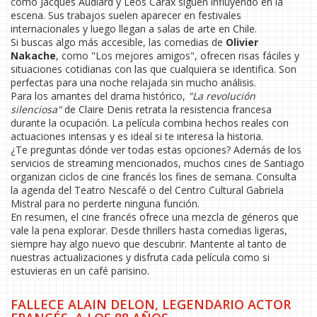
como Jacques Audiard y Leos Carax siguen influyendo en la
escena. Sus trabajos suelen aparecer en festivales
internacionales y luego llegan a salas de arte en Chile.
Si buscas algo más accesible, las comedias de
Olivier
Nakache
, como "Los mejores amigos", ofrecen risas fáciles y
situaciones cotidianas con las que cualquiera se identifica. Son
perfectas para una noche relajada sin mucho análisis.
Para los amantes del drama histórico,
"La revolución
silenciosa"
de Claire Denis retrata la resistencia francesa
durante la ocupación. La película combina hechos reales con
actuaciones intensas y es ideal si te interesa la historia.
¿Te preguntas dónde ver todas estas opciones? Además de los
servicios de streaming mencionados, muchos cines de Santiago
organizan ciclos de cine francés los fines de semana. Consulta
la agenda del Teatro Nescafé o del Centro Cultural Gabriela
Mistral para no perderte ninguna función.
En resumen, el cine francés ofrece una mezcla de géneros que
vale la pena explorar. Desde thrillers hasta comedias ligeras,
siempre hay algo nuevo que descubrir. Mantente al tanto de
nuestras actualizaciones y disfruta cada película como si
estuvieras en un café parisino.
FALLECE ALAIN DELON, LEGENDARIO ACTOR