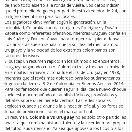
dejando todo abierto a la ronda de vuelta. Los datos indican
que el promedio de goles por partido está alrededor de 2.4, con
un ligero favoritismo para los locales.
Los jugadores clave varían según la generación. En la
actualidad, Colombia cuenta con James Rodríguez y Duván
Zapata como referentes ofensivos, mientras Uruguay confía en
Luis Suárez y Edinson Cavani para romper cualquier defensa.
Los analistas suelen señalar que la solidez del mediocampo
uruguayo y la velocidad de los extremos colombianos son
factores decisivos.
Si buscas un resumen rápido: en los últimos diez encuentros,
Uruguay ha ganado cuatro, Colombia tres y tres han terminado
en empate. La mayor victoria fue el 5-0 de Uruguay en 1998,
mientras que el revés más doloroso para los sudamericanos
llegó con la derrota 3-2 de Colombia en Buenos Aires en 2014.
Para los fanáticos que quieren seguir al día, cada nuevo choque
suele estar acompañado de análisis tácticos, pronósticos y
debates sobre quién tiene la ventaja. Las redes sociales
explotan cuando se anuncia la alineación oficial, y los foros se
llenan de predicciones sobre el marcador final.
En resumen,
Colombia vs Uruguay
no es solo otro partido; es
una cita que combina historia, talento y la incertidumbre propia
del fútbol sudamericano. Ya sea que apoyes a los ticos o a los