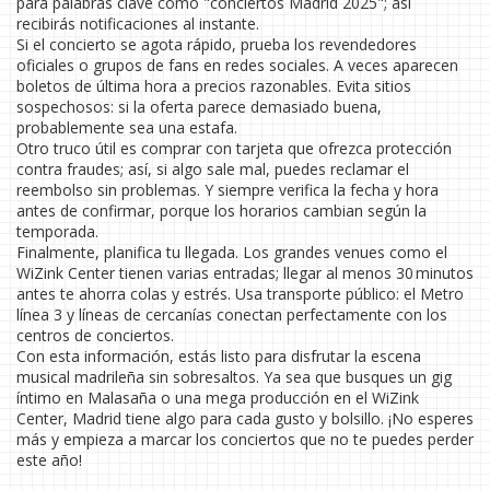
para palabras clave como "conciertos Madrid 2025"; así
recibirás notificaciones al instante.
Si el concierto se agota rápido, prueba los revendedores
oficiales o grupos de fans en redes sociales. A veces aparecen
boletos de última hora a precios razonables. Evita sitios
sospechosos: si la oferta parece demasiado buena,
probablemente sea una estafa.
Otro truco útil es comprar con tarjeta que ofrezca protección
contra fraudes; así, si algo sale mal, puedes reclamar el
reembolso sin problemas. Y siempre verifica la fecha y hora
antes de confirmar, porque los horarios cambian según la
temporada.
Finalmente, planifica tu llegada. Los grandes venues como el
WiZink Center tienen varias entradas; llegar al menos 30 minutos
antes te ahorra colas y estrés. Usa transporte público: el Metro
línea 3 y líneas de cercanías conectan perfectamente con los
centros de conciertos.
Con esta información, estás listo para disfrutar la escena
musical madrileña sin sobresaltos. Ya sea que busques un gig
íntimo en Malasaña o una mega producción en el WiZink
Center, Madrid tiene algo para cada gusto y bolsillo. ¡No esperes
más y empieza a marcar los conciertos que no te puedes perder
este año!