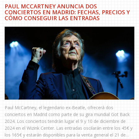
PAUL MCCARTNEY ANUNCIA DOS
CONCIERTOS EN MADRID: FECHAS, PRECIOS Y
CÓMO CONSEGUIR LAS ENTRADAS
Paul McCartney, el legendario ex-Beatle, ofrecerá dos
conciertos en Madrid como parte de su gira mundial Got Back
2024. Los conciertos tendrán lugar el 9 y 10 de diciembre de
2024 en el Wizink Center. Las entradas oscilarán entre los 45€ y
los 165€ y estarán disponibles para la venta general el 21 de