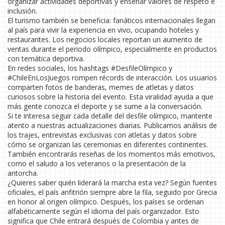
organizar actividades deportivas y enseñar valores de respeto e
inclusión.
El turismo también se beneficia: fanáticos internacionales llegan
al país para vivir la experiencia en vivo, ocupando hoteles y
restaurantes. Los negocios locales reportan un aumento de
ventas durante el periodo olímpico, especialmente en productos
con temática deportiva.
En redes sociales, los hashtags #DesfileOlímpico y
#ChileEnLosJuegos rompen récords de interacción. Los usuarios
comparten fotos de banderas, memes de atletas y datos
curiosos sobre la historia del evento. Esta viralidad ayuda a que
más gente conozca el deporte y se sume a la conversación.
Si te interesa seguir cada detalle del desfile olímpico, mantente
atento a nuestras actualizaciones diarias. Publicamos análisis de
los trajes, entrevistas exclusivas con atletas y datos sobre
cómo se organizan las ceremonias en diferentes continentes.
También encontrarás reseñas de los momentos más emotivos,
como el saludo a los veteranos o la presentación de la
antorcha.
¿Quieres saber quién liderará la marcha esta vez? Según fuentes
oficiales, el país anfitrión siempre abre la fila, seguido por Grecia
en honor al origen olímpico. Después, los países se ordenan
alfabéticamente según el idioma del país organizador. Esto
significa que Chile entrará después de Colombia y antes de