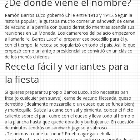
¿De dónde viene el nombre?
Ramón Barros Luco gobernó Chile entre 1910 y 1915. Según la
historia popular, le gustaba mucho comer un sándwich de carne
de vacuno a la parrilla con queso derretido mientras atendía sus
reuniones en La Moneda. Los camareros del palacio empezaron
a llamarle “el Barros Luco” al preparar ese bocadillo para él y,
con el tiempo, la receta se popularizó en todo el país. Así, lo que
empezó como un antojo presidencial se convirtió en un clásico
de los menús chilenos.
Receta fácil y variantes para
la fiesta
Si quieres preparar tu propio Barros Luco, solo necesitas pan
frica (o cualquier pan suave), carne de vacuno fileteada, queso
derretido (idealmente mozzarella o un queso que se funda bien)
y mantequilla. Saltea la carne con sal y pimienta, coloca el filete
caliente sobre el pan, cubre con el queso y lleva todo al horno o
a la plancha hasta que quede dorado y burbujeante. En cuestión
de minutos tendrás un sándwich jugoso y sabroso.
¿Te animas a darle tu toque? Prueba agregar cebolla
caramelizada, una rodaja de tomate o incluso un chorrito de ají