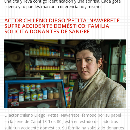
una cita y lleva contigo identificación y una sonrisa. Cada gota
cuenta y tú puedes marcar la diferencia hoy mismo.
ACTOR CHILENO DIEGO 'PETITA' NAVARRETE
SUFRE ACCIDENTE DOMÉSTICO: FAMILIA
SOLICITA DONANTES DE SANGRE
El actor chileno Diego 'Petita' Navarrete, famoso por su papel
en la serie de Canal 13 'Los 80', está en estado delicado tras
sufrir un accidente doméstico. Su familia ha solicitado donantes