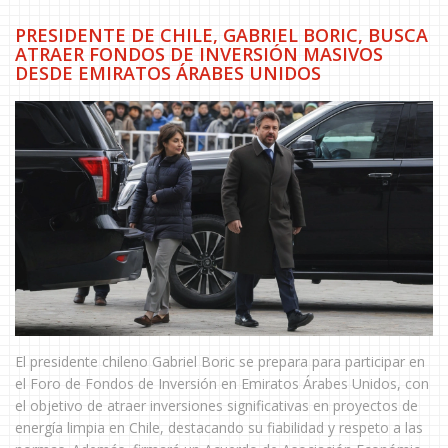
PRESIDENTE DE CHILE, GABRIEL BORIC, BUSCA
ATRAER FONDOS DE INVERSIÓN MASIVOS
DESDE EMIRATOS ÁRABES UNIDOS
El presidente chileno Gabriel Boric se prepara para participar en
el Foro de Fondos de Inversión en Emiratos Árabes Unidos, con
el objetivo de atraer inversiones significativas en proyectos de
energía limpia en Chile, destacando su fiabilidad y respeto a las