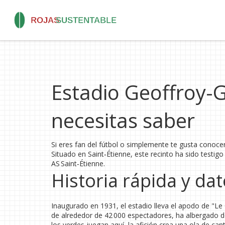
Estadio Geoffroy-G
necesitas saber
Si eres fan del fútbol o simplemente te gusta conoce
Situado en Saint‑Étienne, este recinto ha sido testig
AS Saint‑Étienne.
Historia rápida y dat
Inaugurado en 1931, el estadio lleva el apodo de "Le
de alrededor de 42 000 espectadores, ha albergado de
los verdes juegan aquí, la afición crea una ola de can