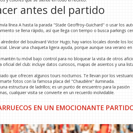
cer antes del partido
nvía línea A hasta la parada "Stade Geoffroy‑Guichard" o usar los au
amiento se llena rápido, así que llega con tiempo o busca parkings ce
 alrededor del boulevard Victor Hugo; hay varios locales donde los lo
icial. Llevar una chaqueta ligera ayuda, porque aunque sea verano en 
y mantén tu móvil bajo control para no bloquear la vista de otros afic
a oficial del club: incluye datos curiosos, mapas de asientos y una list
uiado que ofrecen algunos tours nocturnos. Te llevan por los vestuario
omarte fotos con la famosa placa del "Chaudière" iluminada.
na estructura de ladrillos; es un punto de encuentro para la pasión
nas, cualquier visita se convierte en un recuerdo inolvidable.
MARRUECOS EN UN EMOCIONANTE PARTIDO