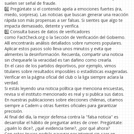
suelen ser señal de fraude.
4️⃣ Pregúntate si el contenido apela a emociones fuertes (ira,
miedo, sorpresa). Las noticias que buscan generar una reacción
rápida son más propensas a ser falsas. Si sientes que algo te
impacta demasiado, detente y verifica.
5️⃣ Consulta bases de datos de verificadores
como FactCheck.org o la Sección de Verificación del Gobierno.
Allí encontrarás análisis detallados sobre rumores populares.
Aplicar estos pasos solo lleva unos minutos y evita que
alimentes la desinformación. Recuerda, compartir una noticia
sin chequearle la veracidad es tan dañino como crearla.
En el caso de los partidos deportivos, por ejemplo, vimos
titulares sobre resultados imposibles o estadísticas exageradas.
Verificar en la página oficial del club o la liga siempre aclara la
verdad.
Si estás leyendo una noticia política que menciona encuestas,
revisa si el instituto mencionado es real y si publica sus datos.
En nuestras publicaciones sobre elecciones chilenas, citamos
siempre a Cadem u otras fuentes oficiales para garantizar
precisión.
Al final del día, la mejor defensa contra la "falsa noticia" es
desarrollar el hábito de preguntar antes de creer. Pregúntate:
¿quién lo dice?, ¿qué evidencia tiene?, ¿por qué ahora?
Con estos trucos podrás navegar por internet sin caer en