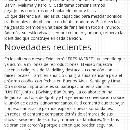
Balvin, Maluma y Karol G. Cada tema combina ritmos
pegajosos con letras que hablan de amor y fiesta.
Lo que diferencia a Feid es su capacidad para mezclar sonidos
tradicionales colombianos con beats modernos. Esa mezcla le
ha ganado premios y una base de fans fiel en todo el mundo.
Además, su estilo visual, siempre colorido y urbano, refuerza la
identidad que construye en cada canción.
Novedades recientes
En los últimos meses Feid lanzó "FRESH&FREE", un sencillo que
ya acumula millones de reproducciones. El video muestra
escenas callejeras de Medellín y destaca su conexión con las
raíces locales. También anunció una gira sudamericana para el
próximo otoño, con fechas en Buenos Aires, Santiago y Lima.
Otra noticia importante es su participación en la canción
"UNITE" junto a J Balvin y Bad Bunny. La colaboración ha
llegado a los tops de Spotify y ha generado conversación sobre
la unión de estilos latinoamericanos. Feid comentó que trabajar
con esos artistas le permite explorar nuevas sonoridades.
En redes, el cantante comparte detrás de cámaras de sus
shows, sesiones de estudio y momentos familiares. Sus fans
valoran esa cercanía porque sienten que pueden seguir su