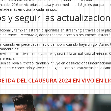
ca del 70% de victorias en casa y una media de 1.8 goles por partido
le añade más emoción a cada minuto.
s y seguir las actualizacio
acional y también estarán disponibles en streaming a través de la pl
pp de
Rojas Sustentable
, donde tendrás acceso a resúmenes instantá
s.
visen cuando empiece cada medio tiempo o cuando haya un gol. Así no 
ctamente a ti.
revistas exclusivas con jugadores y una tabla actualizada al minuto. 
eferencia.
én se lleva el trofeo, también influye en clasificaciones internaciona
Mantente conectado y vive cada jugada como si estuvieras en la canc
DE IDA DEL CLAUSURA 2024 EN VIVO EN LI