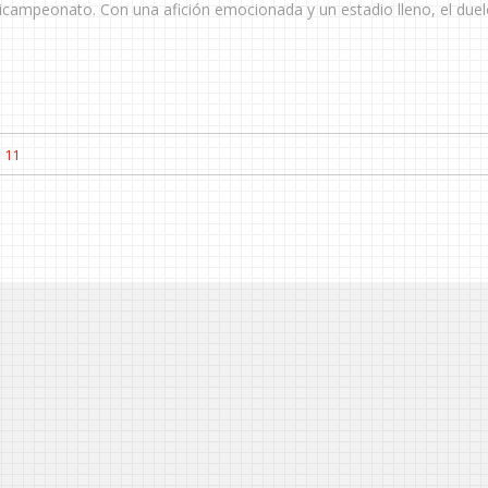
bicampeonato. Con una afición emocionada y un estadio lleno, el duel
11