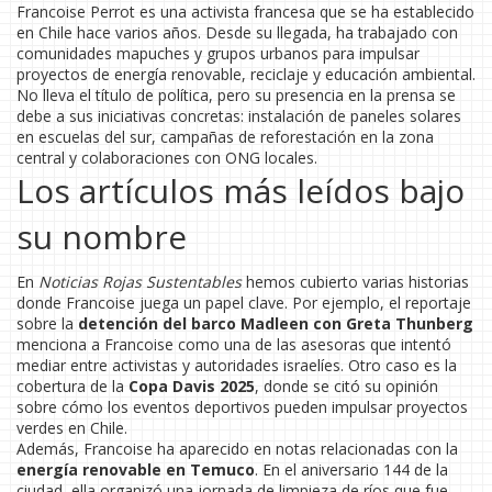
Francoise Perrot es una activista francesa que se ha establecido
en Chile hace varios años. Desde su llegada, ha trabajado con
comunidades mapuches y grupos urbanos para impulsar
proyectos de energía renovable, reciclaje y educación ambiental.
No lleva el título de política, pero su presencia en la prensa se
debe a sus iniciativas concretas: instalación de paneles solares
en escuelas del sur, campañas de reforestación en la zona
central y colaboraciones con ONG locales.
Los artículos más leídos bajo
su nombre
En
Noticias Rojas Sustentables
hemos cubierto varias historias
donde Francoise juega un papel clave. Por ejemplo, el reportaje
sobre la
detención del barco Madleen con Greta Thunberg
menciona a Francoise como una de las asesoras que intentó
mediar entre activistas y autoridades israelíes. Otro caso es la
cobertura de la
Copa Davis 2025
, donde se citó su opinión
sobre cómo los eventos deportivos pueden impulsar proyectos
verdes en Chile.
Además, Francoise ha aparecido en notas relacionadas con la
energía renovable en Temuco
. En el aniversario 144 de la
ciudad, ella organizó una jornada de limpieza de ríos que fue