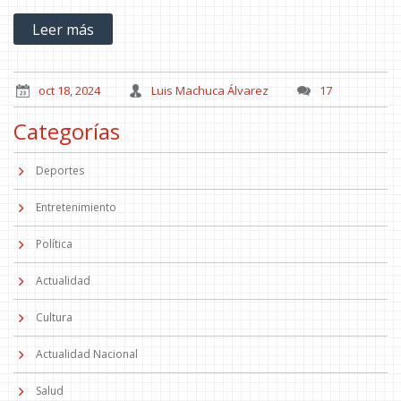
que Perrot buscara ayuda profesional. Esta historia resalta la
Leer más
importancia del apoyo familiar en la superación de adicciones.
oct 18, 2024
Luis Machuca Álvarez
17
Categorías
Deportes
Entretenimiento
Política
Actualidad
Cultura
Actualidad Nacional
Salud