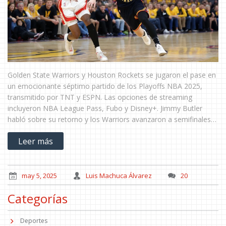
Golden State Warriors y Houston Rockets se jugaron el pase en
un emocionante séptimo partido de los Playoffs NBA 2025,
transmitido por TNT y ESPN. Las opciones de streaming
incluyeron NBA League Pass, Fubo y Disney+. Jimmy Butler
habló sobre su retorno y los Warriors avanzaron a semifinales
del Oeste.
Leer más
may 5, 2025
Luis Machuca Álvarez
20
Categorías
Deportes