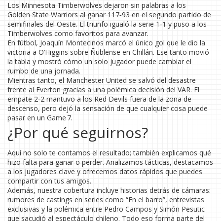
Los Minnesota Timberwolves dejaron sin palabras a los
Golden State Warriors al ganar 117‑93 en el segundo partido de
semifinales del Oeste. El triunfo igualó la serie 1‑1 y puso a los
Timberwolves como favoritos para avanzar.
En fútbol, Joaquín Montecinos marcó el único gol que le dio la
victoria a O’Higgins sobre Ñublense en Chillán. Ese tanto movió
la tabla y mostró cómo un solo jugador puede cambiar el
rumbo de una jornada.
Mientras tanto, el Manchester United se salvó del desastre
frente al Everton gracias a una polémica decisión del VAR. El
empate 2‑2 mantuvo a los Red Devils fuera de la zona de
descenso, pero dejó la sensación de que cualquier cosa puede
pasar en un Game 7.
¿Por qué seguirnos?
Aquí no solo te contamos el resultado; también explicamos qué
hizo falta para ganar o perder. Analizamos tácticas, destacamos
a los jugadores clave y ofrecemos datos rápidos que puedes
compartir con tus amigos.
Además, nuestra cobertura incluye historias detrás de cámaras:
rumores de castings en series como “En el barro”, entrevistas
exclusivas y la polémica entre Pedro Campos y Simón Pesutic
que sacudió al espectáculo chileno. Todo eso forma parte del