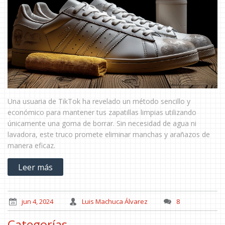
Una usuaria de TikTok ha revelado un método sencillo y
económico para mantener tus zapatillas limpias utilizando
únicamente una goma de borrar. Sin necesidad de agua ni
lavadora, este truco promete eliminar manchas y arañazos de
manera eficaz.
Leer más
jun 4, 2024
Luis Machuca Álvarez
8
Categorías