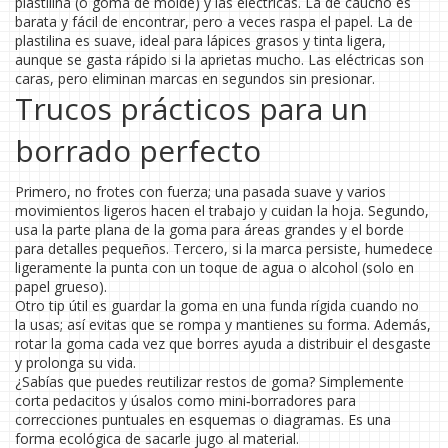
plastilina (o goma de molde) y las eléctricas. La de caucho es
barata y fácil de encontrar, pero a veces raspa el papel. La de
plastilina es suave, ideal para lápices grasos y tinta ligera,
aunque se gasta rápido si la aprietas mucho. Las eléctricas son
caras, pero eliminan marcas en segundos sin presionar.
Trucos prácticos para un
borrado perfecto
Primero, no frotes con fuerza; una pasada suave y varios
movimientos ligeros hacen el trabajo y cuidan la hoja. Segundo,
usa la parte plana de la goma para áreas grandes y el borde
para detalles pequeños. Tercero, si la marca persiste, humedece
ligeramente la punta con un toque de agua o alcohol (solo en
papel grueso).
Otro tip útil es guardar la goma en una funda rígida cuando no
la usas; así evitas que se rompa y mantienes su forma. Además,
rotar la goma cada vez que borres ayuda a distribuir el desgaste
y prolonga su vida.
¿Sabías que puedes reutilizar restos de goma? Simplemente
corta pedacitos y úsalos como mini‑borradores para
correcciones puntuales en esquemas o diagramas. Es una
forma ecológica de sacarle jugo al material.