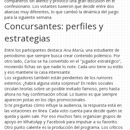
compañeros sin aliento y provocó una gran discusión en el
confesionario. Los votantes tuvieron que decidir entre dos
alianzas muy diferentes, lo que cambió la dinámica del juego
para la siguiente semana.
Concursantes: perfiles y
estrategias
Entre los participantes destaca
Ana María
, una estudiante de
periodismo que siempre busca crear contenido polémico. Por
otro lado,
Carlos
se ha convertido en el "jugador estratégico",
moviendo fichas sin que nadie lo note. Cada uno tiene su estilo
y eso mantiene la casa interesante.
Los seguidores también están pendientes de los rumores
externos: ¿habrá alguna visita sorpresa? En redes sociales
circulan teorías sobre un posible invitado famoso, pero hasta
ahora no hay confirmación oficial. Lo bueno es que siempre
aparecen pistas en los clips promocionales.
Si te preguntas cómo influye la audiencia, la respuesta está en
las votaciones en línea. Cada voto cuenta para decidir quién se
queda y quién sale. Por eso muchos fans organizan grupos de
apoyo en WhatsApp y Facebook para impulsar a su favorito.
Otro punto caliente es la producción del programa. Los críticos