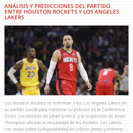
ANÁLISIS Y PREDICCIONES DEL PARTIDO
ENTRE HOUSTON ROCKETS Y LOS ANGELES
LAKERS
Los Houston Rockets se enfrentan a los Los Angeles Lakers en
un partido crucial para mantener su posición en la Conferencia
Oeste. Las lesiones de Jabari Smith Jr. y la suspensión de Amen
Thompson afectan la versatilidad de los Rockets. Los Lakers,
con dudas sobre la disponibilidad de LeBron James y Anthony