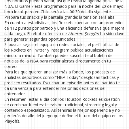
Los horarios pueden variar, así que revisa la agenda oficial de la
NBA. El Game 7 está programado para la noche del 20 de mayo,
hora local, pero en Chile será a las 00:30 del día siguiente.
Prepara tus snacks y la pantalla grande; la tensión será alta.
En cuanto a estadísticas, los Rockets cuentan con un promedio
de 112 puntos por partido y una eficiencia defensiva que mejora
cada juego. El rebote ofensivo de
Alperen Şengün
ha sido clave
para generar segundas oportunidades.
Si buscas seguir el equipo en redes sociales, el perfil oficial de
los Rockets en Twitter y Instagram publica actualizaciones
minuto a minuto. También puedes suscribirte al boletín de
noticias de la NBA para recibir alertas directamente en tu
correo.
Para los que quieren analizar más a fondo, los podcasts de
analistas deportivos como "NBA Today" desglosan tácticas y
predicen resultados. Escuchar un episodio antes del partido te
da una ventaja para entender mejor las decisiones del
entrenador.
En resumen, estar al día con los Houston Rockets es cuestión
de combinar fuentes: televisión tradicional, streaming legal y
contenido especializado. Así tendrás la mejor experiencia y no
perderás detalle del juego que define el futuro del equipo en los
Playoffs.