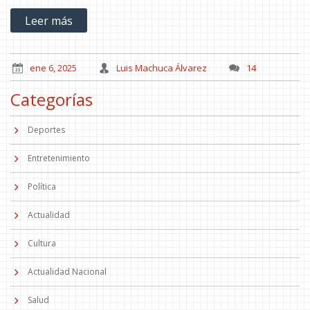
Davis, intentan aprovechar las debilidades de Houston. La
Leer más
velocidad de Jalen Green y el liderazgo de Fred VanVleet son
claves para los Rockets.
ene 6, 2025
Luis Machuca Álvarez
14
Categorías
Deportes
Entretenimiento
Política
Actualidad
Cultura
Actualidad Nacional
Salud