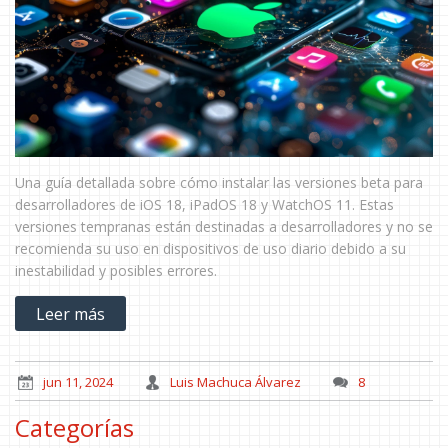
Una guía detallada sobre cómo instalar las versiones beta para
desarrolladores de iOS 18, iPadOS 18 y WatchOS 11. Estas
versiones tempranas están destinadas a desarrolladores y no se
recomienda su uso en dispositivos de uso diario debido a su
inestabilidad y posibles errores.
Leer más
jun 11, 2024
Luis Machuca Álvarez
8
Categorías