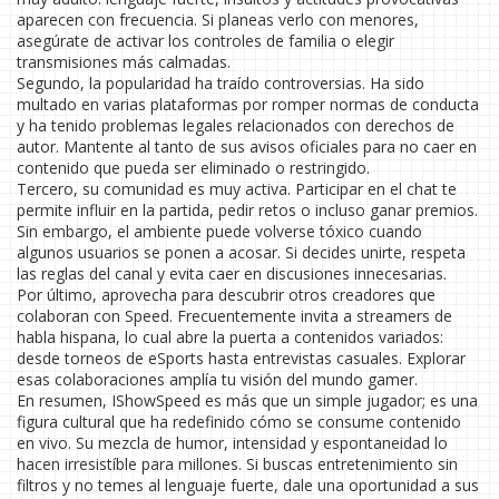
aparecen con frecuencia. Si planeas verlo con menores,
asegúrate de activar los controles de familia o elegir
transmisiones más calmadas.
Segundo, la popularidad ha traído controversias. Ha sido
multado en varias plataformas por romper normas de conducta
y ha tenido problemas legales relacionados con derechos de
autor. Mantente al tanto de sus avisos oficiales para no caer en
contenido que pueda ser eliminado o restringido.
Tercero, su comunidad es muy activa. Participar en el chat te
permite influir en la partida, pedir retos o incluso ganar premios.
Sin embargo, el ambiente puede volverse tóxico cuando
algunos usuarios se ponen a acosar. Si decides unirte, respeta
las reglas del canal y evita caer en discusiones innecesarias.
Por último, aprovecha para descubrir otros creadores que
colaboran con Speed. Frecuentemente invita a streamers de
habla hispana, lo cual abre la puerta a contenidos variados:
desde torneos de eSports hasta entrevistas casuales. Explorar
esas colaboraciones amplía tu visión del mundo gamer.
En resumen, IShowSpeed es más que un simple jugador; es una
figura cultural que ha redefinido cómo se consume contenido
en vivo. Su mezcla de humor, intensidad y espontaneidad lo
hacen irresistíble para millones. Si buscas entretenimiento sin
filtros y no temes al lenguaje fuerte, dale una oportunidad a sus