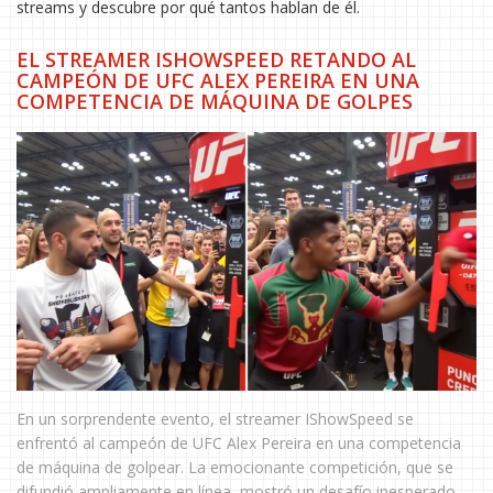
streams y descubre por qué tantos hablan de él.
EL STREAMER ISHOWSPEED RETANDO AL
CAMPEÓN DE UFC ALEX PEREIRA EN UNA
COMPETENCIA DE MÁQUINA DE GOLPES
En un sorprendente evento, el streamer IShowSpeed se
enfrentó al campeón de UFC Alex Pereira en una competencia
de máquina de golpear. La emocionante competición, que se
difundió ampliamente en línea, mostró un desafío inesperado