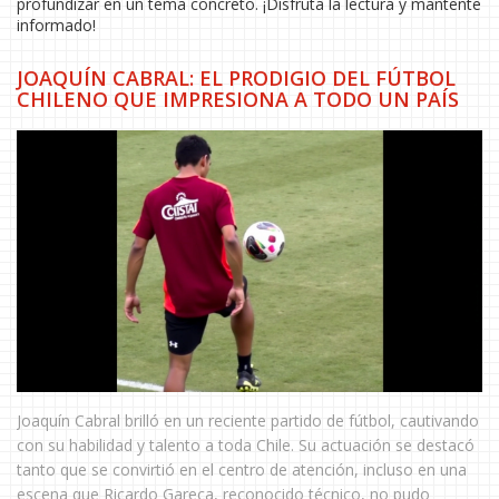
profundizar en un tema concreto. ¡Disfruta la lectura y mantente
informado!
JOAQUÍN CABRAL: EL PRODIGIO DEL FÚTBOL
CHILENO QUE IMPRESIONA A TODO UN PAÍS
Joaquín Cabral brilló en un reciente partido de fútbol, cautivando
con su habilidad y talento a toda Chile. Su actuación se destacó
tanto que se convirtió en el centro de atención, incluso en una
escena que Ricardo Gareca, reconocido técnico, no pudo