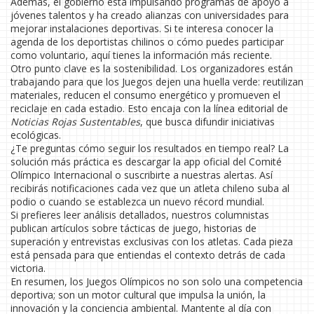
Además, el gobierno está impulsando programas de apoyo a
jóvenes talentos y ha creado alianzas con universidades para
mejorar instalaciones deportivas. Si te interesa conocer la
agenda de los deportistas chilinos o cómo puedes participar
como voluntario, aquí tienes la información más reciente.
Otro punto clave es la sostenibilidad. Los organizadores están
trabajando para que los Juegos dejen una huella verde: reutilizan
materiales, reducen el consumo energético y promueven el
reciclaje en cada estadio. Esto encaja con la línea editorial de
Noticias Rojas Sustentables
, que busca difundir iniciativas
ecológicas.
¿Te preguntas cómo seguir los resultados en tiempo real? La
solución más práctica es descargar la app oficial del Comité
Olímpico Internacional o suscribirte a nuestras alertas. Así
recibirás notificaciones cada vez que un atleta chileno suba al
podio o cuando se establezca un nuevo récord mundial.
Si prefieres leer análisis detallados, nuestros columnistas
publican artículos sobre tácticas de juego, historias de
superación y entrevistas exclusivas con los atletas. Cada pieza
está pensada para que entiendas el contexto detrás de cada
victoria.
En resumen, los Juegos Olímpicos no son solo una competencia
deportiva; son un motor cultural que impulsa la unión, la
innovación y la conciencia ambiental. Mantente al día con