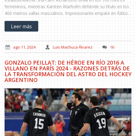
femeninos, mientras Karsten Warholm defiende su título en los
400 metros vallas masculinos. Impresionante empate en fútbol
femenino entre Japón y Gran Bretaña. Jessica Gadirova gana el
Leer más
oro en la final de gimnasia y la importancia de la salud mental
resalta en los testimonios de los atletas.
ago 11, 2024
Luis Machuca Álvarez
16
GONZALO PEILLAT: DE HÉROE EN RÍO 2016 A
VILLANO EN PARÍS 2024 - RAZONES DETRÁS DE
LA TRANSFORMACIÓN DEL ASTRO DEL HOCKEY
ARGENTINO