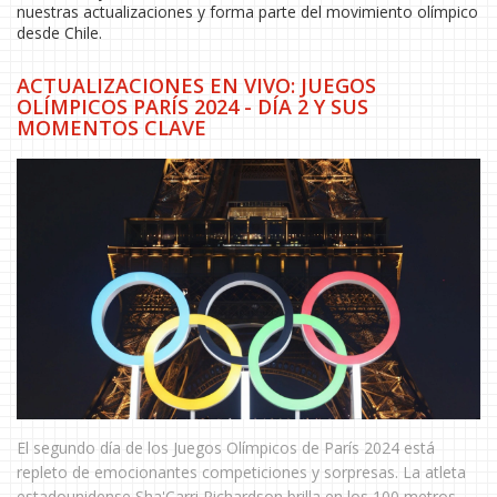
nuestras actualizaciones y forma parte del movimiento olímpico
desde Chile.
ACTUALIZACIONES EN VIVO: JUEGOS
OLÍMPICOS PARÍS 2024 - DÍA 2 Y SUS
MOMENTOS CLAVE
El segundo día de los Juegos Olímpicos de París 2024 está
repleto de emocionantes competiciones y sorpresas. La atleta
estadounidense Sha'Carri Richardson brilla en los 100 metros