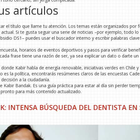
s artículos
car el título que llame tu atención. Los temas están organizados por 
ctual. Si te gusta seguir una serie de noticias –por ejemplo, todo lo
ubsidio DS1– puedes usar el buscador interno y escribir palabras cla
encuesta, horarios de eventos deportivos y pasos para verificar benef
 cada frase tiene una razón de ser, ya sea explicar un dato o darte u
donde Kabir habla de energía renovable, iniciativas verdes en Chile y
uyo es la política, encontrarás resúmenes claros de las encuestas Cad
decisión a la ciudadanía.
 Kabir Bandak. Es una guía práctica para estar al día sin perder tiem
e pronto para más contenido actualizado.
K: INTENSA BÚSQUEDA DEL DENTISTA EN