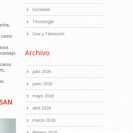
Sociedad
Tecnología
fecha,
Cine y Televisión
ve como
icios
Archivo
n consejo
 casos
em,
julio 2026
po.
junio 2026
mayo 2026
 SAN
abril 2026
marzo 2026
febrero 2026