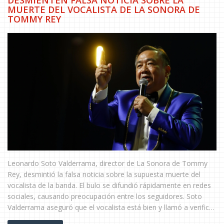
DESMIENTEN FALSA NOTICIA SOBRE LA
MUERTE DEL VOCALISTA DE LA SONORA DE
TOMMY REY
Leonardo Soto Valderrama, director de La Sonora de Tommy
Rey, desmintió la falsa noticia sobre la supuesta muerte del
vocalista de la banda. El bulo se difundió rápidamente en redes
sociales, causando preocupación entre los seguidores. Soto
Valderrama aseguró que el vocalista está bien y llamó a verificar
la información antes de compartirla.