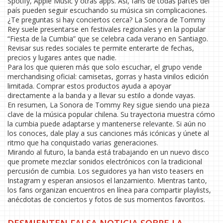
Spotify, Apple Music y otras apps. Así, fans de todas partes del
país pueden seguir escuchando su música sin complicaciones.
¿Te preguntas si hay conciertos cerca? La Sonora de Tommy
Rey suele presentarse en festivales regionales y en la popular
“Fiesta de la Cumbia” que se celebra cada verano en Santiago.
Revisar sus redes sociales te permite enterarte de fechas,
precios y lugares antes que nadie.
Para los que quieren más que solo escuchar, el grupo vende
merchandising oficial: camisetas, gorras y hasta vinilos edición
limitada. Comprar estos productos ayuda a apoyar
directamente a la banda y a llevar su estilo a donde vayas.
En resumen, La Sonora de Tommy Rey sigue siendo una pieza
clave de la música popular chilena. Su trayectoria muestra cómo
la cumbia puede adaptarse y mantenerse relevante. Si aún no
los conoces, dale play a sus canciones más icónicas y únete al
ritmo que ha conquistado varias generaciones.
Mirando al futuro, la banda está trabajando en un nuevo disco
que promete mezclar sonidos electrónicos con la tradicional
percusión de cumbia. Los seguidores ya han visto teasers en
Instagram y esperan ansiosos el lanzamiento. Mientras tanto,
los fans organizan encuentros en línea para compartir playlists,
anécdotas de conciertos y fotos de sus momentos favoritos.