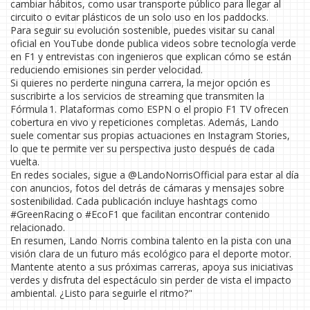
cambiar hábitos, como usar transporte público para llegar al
circuito o evitar plásticos de un solo uso en los paddocks.
Para seguir su evolución sostenible, puedes visitar su canal
oficial en YouTube donde publica videos sobre tecnología verde
en F1 y entrevistas con ingenieros que explican cómo se están
reduciendo emisiones sin perder velocidad.
Si quieres no perderte ninguna carrera, la mejor opción es
suscribirte a los servicios de streaming que transmiten la
Fórmula 1. Plataformas como ESPN o el propio F1 TV ofrecen
cobertura en vivo y repeticiones completas. Además, Lando
suele comentar sus propias actuaciones en Instagram Stories,
lo que te permite ver su perspectiva justo después de cada
vuelta.
En redes sociales, sigue a @LandoNorrisOfficial para estar al día
con anuncios, fotos del detrás de cámaras y mensajes sobre
sostenibilidad. Cada publicación incluye hashtags como
#GreenRacing o #EcoF1 que facilitan encontrar contenido
relacionado.
En resumen, Lando Norris combina talento en la pista con una
visión clara de un futuro más ecológico para el deporte motor.
Mantente atento a sus próximas carreras, apoya sus iniciativas
verdes y disfruta del espectáculo sin perder de vista el impacto
ambiental. ¿Listo para seguirle el ritmo?"