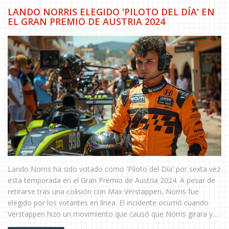
LANDO NORRIS ELEGIDO 'PILOTO DEL DÍA' EN
EL GRAN PREMIO DE AUSTRIA 2024
Lando Norris ha sido votado como 'Piloto del Día' por sexta vez
esta temporada en el Gran Premio de Austria 2024. A pesar de
retirarse tras una colisión con Max Verstappen, Norris fue
elegido por los votantes en línea. El incidente ocurrió cuando
Verstappen hizo un movimiento que causó que Norris girara y
se retirara de la carrera. Norris tenía una fuerte posición para